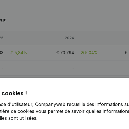
ege
25
2024
03
5,84%
€
73 794
5,04%
€
-
-
70
-3,34%
€
56 867
7,15%
€
 cookies !
70
8,45%
€
111 632
5,2%
nce d'utilisateur, Companyweb recueille des informations su
tière de cookies
vous permet de savoir quelles informations
es sont utilisées.