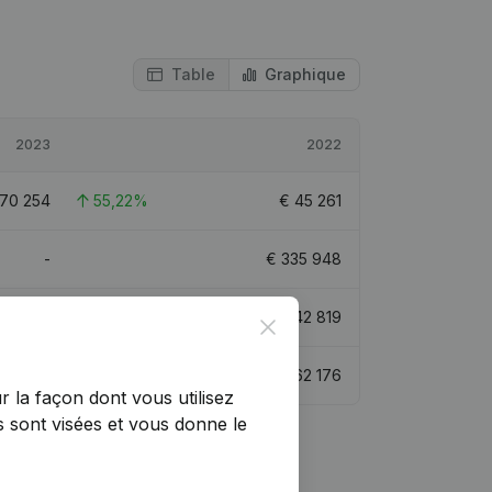
Table
Graphique
2023
2022
70 254
55,22%
€
45 261
-
€
335 948
53 073
23,95%
€
42 819
Close
€
106 112
70,66%
€
62 176
r la façon dont vous utilisez
 sont visées et vous donne le