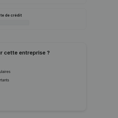
ite de crédit
r cette entreprise ?
ulaires
rtants