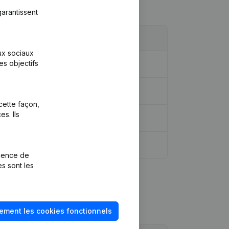
arantissent
aux sociaux
es objectifs
dique - Demissions, Nominations
cette façon,
s. Ils
rience de
es sont les
ement les cookies fonctionnels