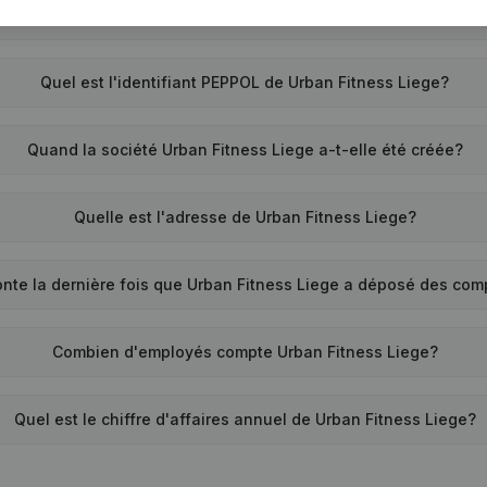
Quel est le numéro de TVA de Urban Fitness Liege?
Quel est l'identifiant PEPPOL de Urban Fitness Liege?
Quand la société Urban Fitness Liege a-t-elle été créée?
Quelle est l'adresse de Urban Fitness Liege?
nte la dernière fois que Urban Fitness Liege a déposé des co
Combien d'employés compte Urban Fitness Liege?
Quel est le chiffre d'affaires annuel de Urban Fitness Liege?