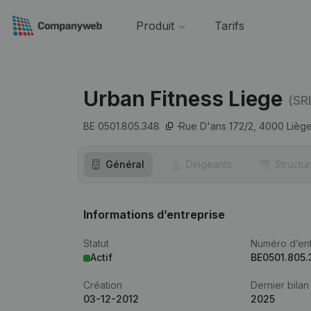
Produit
Tarifs
Urban Fitness Liege
(SR
BE 0501.805.348
Rue D'ans 172/2,
4000
Lièg
Général
Dirigeants
Structu
Informations d’entreprise
Statut
Numéro d’ent
Actif
BE0501.805
Création
Dernier bilan
03-12-2012
2025