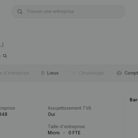
L)
e
re d'entreprise
Lieux
Chronologie
Compt
Bar
reprise
Assujettissement TVA
.348
Oui
Taille d'entreprise
Micro
0 FTE