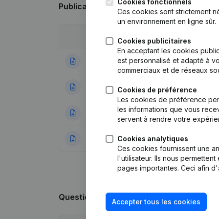
Cookies fonctionnels
Publications
de Urban Fitness Liege
Ces cookies sont strictement n
un environnement en ligne sûr.
Date
Publication
Cookies publicitaires
En acceptant les cookies public
est personnalisé et adapté à vo
07-04-2023
Statuts (Traducti
commerciaux et de réseaux soc
13-07-2016
Demissions, Nomi
Cookies de préférence
Les cookies de préférence per
les informations que vous recev
05-01-2015
Demissions, Nomi
servent à rendre votre expérie
Cookies analytiques
17-12-2012
Rubrique Constitu
Ces cookies fournissent une ana
l'utilisateur. Ils nous permette
pages importantes. Ceci afin d'
Questions fréquemment posées
Accepter tous les cookies