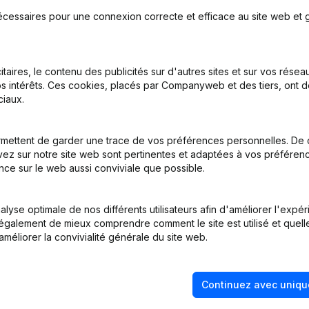
écessaires pour une connexion correcte et efficace au site web et g
itaires, le contenu des publicités sur d'autres sites et sur vos rése
s intérêts. Ces cookies, placés par Companyweb et des tiers, ont d
on, Coordination, Autres Modifications, …) - Modification Forme Juri
iaux.
nations
mettent de garder une trace de vos préférences personnelles. De 
ez sur notre site web sont pertinentes et adaptées à vos préférence
nations
nce sur le web aussi conviviale que possible.
tion (Nouvelle Personne Morale, Ouverture Succursale, etc...)
lyse optimale de nos différents utilisateurs afin d'améliorer l'expé
nt également de mieux comprendre comment le site est utilisé et quell
améliorer la convivialité générale du site web.
Continuez avec uniqu