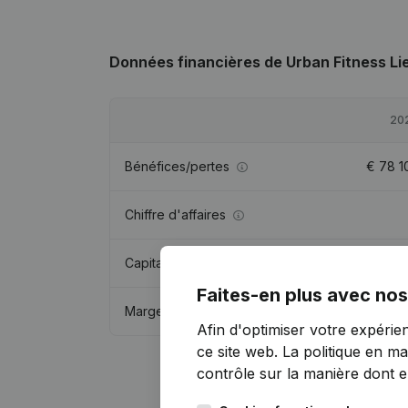
Données financières
de Urban Fitness Li
20
Bénéfices/pertes
€
78 1
Chiffre d'affaires
Capitaux propres
€
54 9
Faites-en plus avec nos
Marge brute
€
121 0
Afin d'optimiser votre expérie
ce site web.
La politique en ma
contrôle sur la manière dont ell