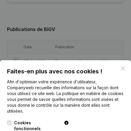
Publications
de BIGV
Date
Publication
07-04-2026
Demissions - Nominations
(NL)
Clo
Faites-en plus avec nos cookies !
01-04-2025
Demissions - Nominations
(NL)
Afin d'optimiser votre expérience d'utilisateur,
Companyweb recueille des informations sur la façon dont
Rubrique Fin (Cessation, Annulation
vous utilisez ce site web.
La politique en matière de cookies
26-03-2024
Cessation, Nullite, Concordat,
vous permet de savoir quelles informations sont visées et
Reorganisation Judiciaire, etc...)
(NL)
vous donne le contrôle sur la manière dont elles sont
utilisées.
Demissions - Nominations - Siège
Social - Statuts (Traduction,
25-04-2023
Cookies
Coordination, Autres Modifications,
…) - Appellation
(NL)
fonctionnels