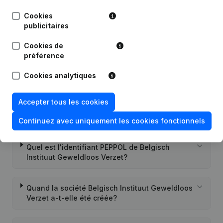
Cookies
20-06-2022
Demissions - Nominations
(NL)
publicitaires
Cookies de
préférence
Cookies analytiques
Questions fréquemment posées
Accepter tous les cookies
Quel est le numéro d'entreprise de Belgisch
Instituut Geweldloos Verzet?
Continuez avec uniquement les cookies fonctionnels
Quel est l'identifiant PEPPOL de Belgisch
Instituut Geweldloos Verzet?
Quand la société Belgisch Instituut Geweldloos
Verzet a-t-elle été créée?