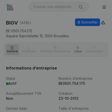
BIGV
Surveiller
(ASBL)
BE 0501.754.175
Square Sainctelette 15,
1000
Bruxelles
Général
Dirigeants
Structure d'entreprise
Lieux
Chronologie
Com
Informations d’entreprise
Statut
Numéro d’entreprise
Actif
BE0501.754.175
Assujettissement TVA
Création
Non
23-10-2012
Dernier bilan
Taille d'entreprise