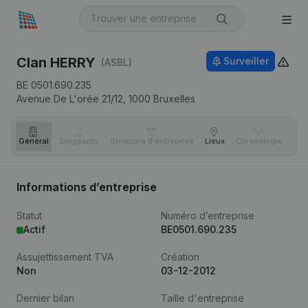
Clan HERRY
Surveiller
(ASBL)
BE 0501.690.235
Avenue De L'orée 21/12,
1000
Bruxelles
Général
Dirigeants
Structure d'entreprise
Lieux
Chronologie
Com
Informations d’entreprise
Statut
Numéro d’entreprise
Actif
BE0501.690.235
Assujettissement TVA
Création
Non
03-12-2012
Dernier bilan
Taille d'entreprise