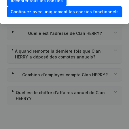
Accepter tous les cookies
Quand la société Clan HERRY a-t-elle été
Continuez avec uniquement les cookies fonctionnels
créée?
Quelle est l'adresse de Clan HERRY?
À quand remonte la dernière fois que Clan
HERRY a déposé des comptes annuels?
Combien d'employés compte Clan HERRY?
Quel est le chiffre d'affaires annuel de Clan
HERRY?