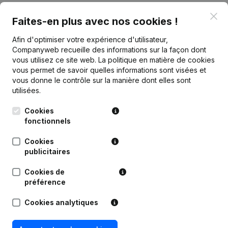
Clo
Faites-en plus avec nos cookies !
Publications
de Clan HERRY
Afin d'optimiser votre expérience d'utilisateur,
Companyweb recueille des informations sur la façon dont
Date
Publication
vous utilisez ce site web.
La politique en matière de cookies
vous permet de savoir quelles informations sont visées et
Rubrique Constitution (Nouvelle
vous donne le contrôle sur la manière dont elles sont
05-12-2012
Personne Morale, Ouverture
utilisées.
Succursale, etc...)
Cookies
fonctionnels
Cookies
publicitaires
Questions fréquemment posées
Cookies de
préférence
Quel est le numéro d'entreprise de Clan HERRY?
Cookies analytiques
Quel est l'identifiant PEPPOL de Clan HERRY?