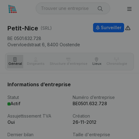
Petit-Nice
Surveiller
(SRL)
BE 0501.632.728
Overvloedstraat 6,
8400
Oostende
Général
Dirigeants
Structure d'entreprise
Lieux
Chronologie
Com
Informations d’entreprise
Statut
Numéro d’entreprise
Actif
BE0501.632.728
Assujettissement TVA
Création
Oui
26-11-2012
Dernier bilan
Taille d'entreprise