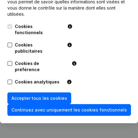
vous permet de savoir quelles informations sont visées et
vous donne le contrôle sur la manière dont elles sont
Publications
de Petit-Nice
utilisées.
Cookies
Date
Publication
fonctionnels
29-05-2026
Demissions - Nominations
(NL)
Cookies
publicitaires
Statuts (Traduction, Coordination,
Cookies de
Autres Modifications, …) -
08-03-2023
Modification Forme Juridique - But -
préférence
Demissions - Nominations
(NL)
Cookies analytiques
13-12-2022
Siège Social
(NL)
Accepter tous les cookies
11-05-2022
Demissions - Nominations
(NL)
Continuez avec uniquement les cookies fonctionnels
24-01-2018
Siège Social
(NL)