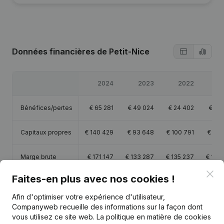
Données financières
de Petit-Nice
2024
2023
2022
2
Bénéfices/pertes
€
65 281
€
49 024
€
24 402
€
77 
Capitaux propres
€
140 429
€
93 648
€
100 791
€
63 
Marge brute
€
171 147
€
133 287
€
135 237
€
152
Clo
Faites-en plus avec nos cookies !
Personnel
2,2
4
3,6
Afin d'optimiser votre expérience d'utilisateur,
Companyweb recueille des informations sur la façon dont
vous utilisez ce site web.
La politique en matière de cookies