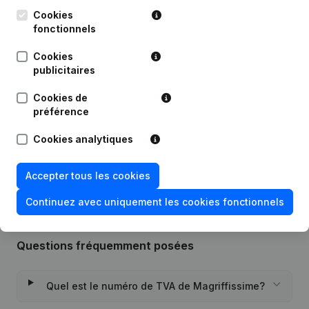
Cookies
Publications
de Magriffissime
fonctionnels
Cookies
Date
Publication
publicitaires
Cookies de
Modification Forme Juridique -
18-02-2026
Demissions, Nominations
préférence
Cookies analytiques
Rubrique Constitution (Nouvelle
04-12-2012
Personne Morale, Ouverture
Succursale, etc...)
Accepter tous les cookies
Continuez avec uniquement les cookies fonctionnels
Questions fréquemment posées
Quel est le numéro de TVA de Magriffissime?