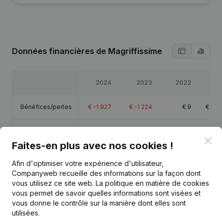
Données financières
de Magriffissime
2024
2023
2022
2
Bénéfices/pertes
€
-1 927
€
-1 224
€
9
€
26 
Chiffre d'affaires
€
83 545
€
87 489
€
87 997
€
75 
Clo
Faites-en plus avec nos cookies !
Capitaux propres
€
-51 966
€
-50 039
€
-48 815
€
-51 
Afin d'optimiser votre expérience d'utilisateur,
Companyweb recueille des informations sur la façon dont
Marge brute
€
30 310
€
27 205
€
16 428
€
33 
vous utilisez ce site web.
La politique en matière de cookies
vous permet de savoir quelles informations sont visées et
vous donne le contrôle sur la manière dont elles sont
utilisées.