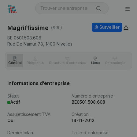
Magriffissime
Surveiller
(SRL)
BE 0501.508.608
Rue De Namur 78,
1400
Nivelles
Général
Dirigeants
Structure d'entreprise
Lieux
Chronologie
Com
Informations d’entreprise
Statut
Numéro d’entreprise
Actif
BE0501.508.608
Assujettissement TVA
Création
Oui
14-11-2012
Dernier bilan
Taille d'entreprise