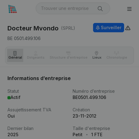
Docteur Mvondo
Surveiller
(SPRL)
BE 0501.499.106
Général
Dirigeants
Structure d'entreprise
Lieux
Chronologie
Com
Informations d’entreprise
Statut
Numéro d’entreprise
Actif
BE0501.499.106
Assujettissement TVA
Création
Oui
23-11-2012
Dernier bilan
Taille d'entreprise
2025
Petit
1 FTE