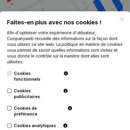
Clo
Faites-en plus avec nos cookies !
Afin d'optimiser votre expérience d'utilisateur,
Vous recherchez plus
Companyweb recueille des informations sur la façon dont
d’informations sur cette entreprise
vous utilisez ce site web.
La politique en matière de cookies
?
vous permet de savoir quelles informations sont visées et
vous donne le contrôle sur la manière dont elles sont
utilisées.
Consulter la santé en un coup d'oeil
Choisissez des informations rapides ou des détails
Cookies
granulaires
fonctionnels
Recevez des mises à jour sur les développements
Cookies
importants
publicitaires
Essayer gratuitement
Découvrir plus
Cookies de
préférence
Essai gratuit de 7 jours, aucune carte de crédit requise.
Cookies analytiques