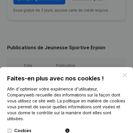
Essai gratuit de 7 jours, aucune carte de crédit requise.
Publications
de Jeunesse Sportive Erpion
Date
Publication
Clo
Faites-en plus avec nos cookies !
Adresse Autre Que Siège Social -
30-06-2026
Demissions, Nominations
Afin d'optimiser votre expérience d'utilisateur,
Companyweb recueille des informations sur la façon dont
Statuts (Traduction, Coordination,
vous utilisez ce site web.
La politique en matière de cookies
08-07-2022
Autres Modifications, …)
vous permet de savoir quelles informations sont visées et
vous donne le contrôle sur la manière dont elles sont
utilisées.
16-07-2021
Demissions, Nominations
Cookies