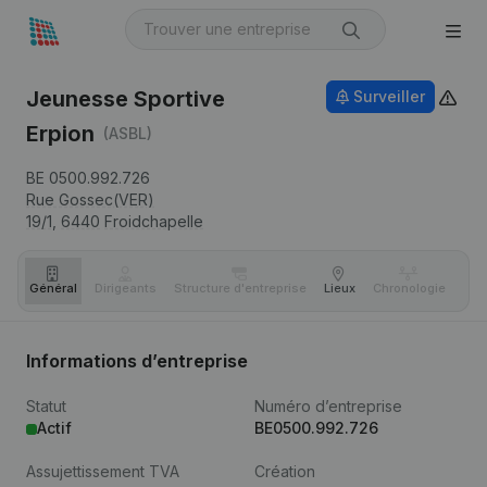
Jeunesse Sportive
Surveiller
Erpion
(ASBL)
BE 0500.992.726
Rue Gossec(VER)
19/1,
6440
Froidchapelle
Général
Dirigeants
Structure d'entreprise
Lieux
Chronologie
Com
Informations d’entreprise
Statut
Numéro d’entreprise
Actif
BE0500.992.726
Assujettissement TVA
Création