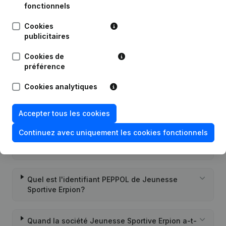
Statuts (Traduction, Coordination,
15-01-2020
fonctionnels
Autres Modifications, …)
Cookies
Rubrique Constitution (Nouvelle
publicitaires
03-12-2012
Personne Morale, Ouverture
Succursale, etc...)
Cookies de
préférence
Cookies analytiques
Questions fréquemment posées
Accepter tous les cookies
Continuez avec uniquement les cookies fonctionnels
Quel est le numéro de TVA de Jeunesse
Sportive Erpion?
Quel est l'identifiant PEPPOL de Jeunesse
Sportive Erpion?
Quand la société Jeunesse Sportive Erpion a-t-