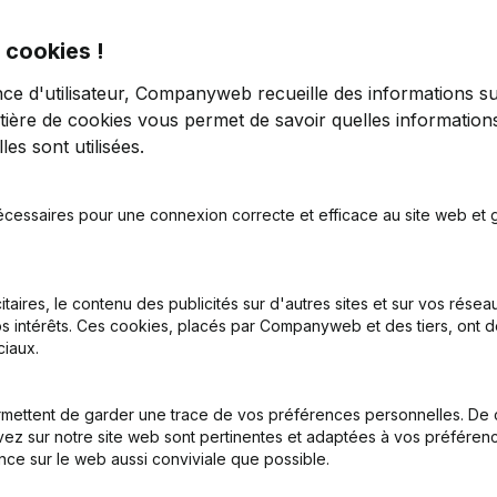
 cookies !
nce d'utilisateur, Companyweb recueille des informations su
tière de cookies
vous permet de savoir quelles informations
es sont utilisées.
tion (Nouvelle Personne Morale, Ouverture Succursale, etc...)
(NL)
écessaires pour une connexion correcte et efficace au site web et g
itaires, le contenu des publicités sur d'autres sites et sur vos rése
s intérêts. Ces cookies, placés par Companyweb et des tiers, ont d
iaux.
Quel est le numéro d'entreprise de Motherland vzw?
mettent de garder une trace de vos préférences personnelles. De 
ez sur notre site web sont pertinentes et adaptées à vos préférence
nce sur le web aussi conviviale que possible.
Quel est l'identifiant PEPPOL de Motherland vzw?