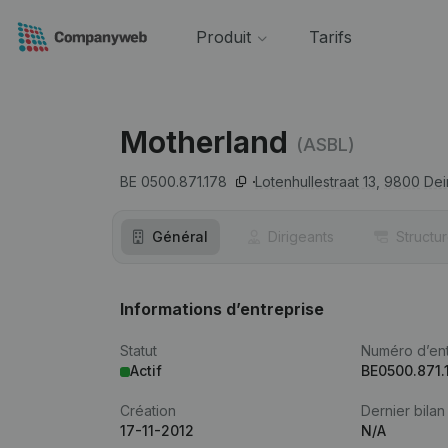
Produit
Tarifs
Motherland
(ASBL)
BE 0500.871.178
Lotenhullestraat 13,
9800
Dei
Général
Dirigeants
Structu
Informations d’entreprise
Statut
Numéro d’ent
Actif
BE0500.871.
Création
Dernier bilan
17-11-2012
N/A