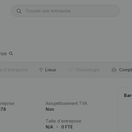
nze
re d'entreprise
Lieux
Chronologie
Compt
Bar
reprise
Assujettissement TVA
178
Non
Taille d'entreprise
N/A
0 FTE