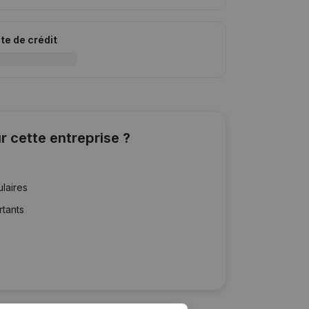
ite de crédit
r cette entreprise ?
ulaires
rtants