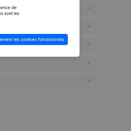
rience de
es sont les
ement les cookies fonctionnels
tes annuels?