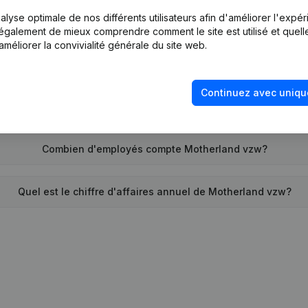
lyse optimale de nos différents utilisateurs afin d'améliorer l'expé
Quand la société Motherland vzw a-t-elle été créée?
nt également de mieux comprendre comment le site est utilisé et quell
améliorer la convivialité générale du site web.
Quelle est l'adresse de Motherland vzw?
Continuez avec uniqu
monte la dernière fois que Motherland vzw a déposé des comp
Combien d'employés compte Motherland vzw?
Quel est le chiffre d'affaires annuel de Motherland vzw?