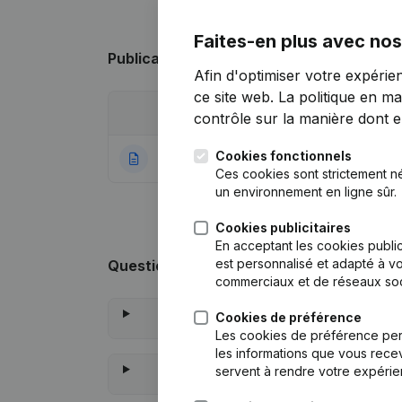
Faites-en plus avec nos
Publications
de Motherland
Afin d'optimiser votre expérie
ce site web.
La politique en ma
Date
Publication
contrôle sur la manière dont ell
Cookies fonctionnels
21-11-2012
Rubrique Constitu
Ces cookies sont strictement n
un environnement en ligne sûr.
Cookies publicitaires
En acceptant les cookies public
est personnalisé et adapté à vo
Questions fréquemment posées
commerciaux et de réseaux soc
Cookies de préférence
Les cookies de préférence per
les informations que vous recev
servent à rendre votre expérie