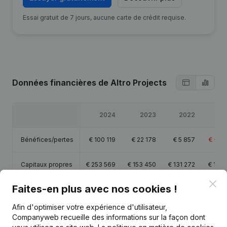
Essai gratuit de 7 jours, aucune carte de crédit requise.
Données financières
de Altro Projects
2024
2023
2022
2
Bénéfices/pertes
€
100 119
€
22 178
€
5 857
€
-16 
Capitaux propres
€
253 569
€
153 450
€
131 272
€
127 
Clo
Faites-en plus avec nos cookies !
Marge brute
€
110 654
€
12 204
€
10 536
€
-28 
Afin d'optimiser votre expérience d'utilisateur,
Companyweb recueille des informations sur la façon dont