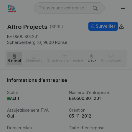
Altro Projects
Surveiller
(SPRL)
BE 0500.801.201
Scherpenberg 16,
9600
Ronse
Général
Dirigeants
Structure d'entreprise
Lieux
Chronologie
Com
Informations d’entreprise
Statut
Numéro d’entreprise
Actif
BE0500.801.201
Assujettissement TVA
Création
Oui
05-11-2012
Dernier bilan
Taille d'entreprise