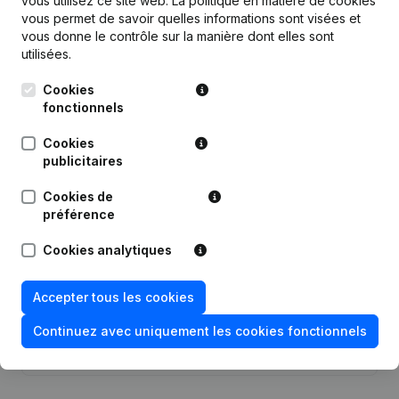
vous utilisez ce site web.
La politique en matière de cookies
vous permet de savoir quelles informations sont visées et
vous donne le contrôle sur la manière dont elles sont
Publications
de Altro Projects
utilisées.
Cookies
Date
Publication
fonctionnels
Demissions - Nominations -
Cookies
04-03-2026
Modification Forme Juridique
(NL)
publicitaires
05-09-2018
Siège Social
(NL)
Cookies de
préférence
16-12-2016
Demissions - Nominations
(NL)
Cookies analytiques
Demissions - Nominations - Statuts
04-05-2015
(Traduction, Coordination, Autres
Accepter tous les cookies
Modifications, …)
(NL)
Continuez avec uniquement les cookies fonctionnels
14-03-2014
But
(NL)