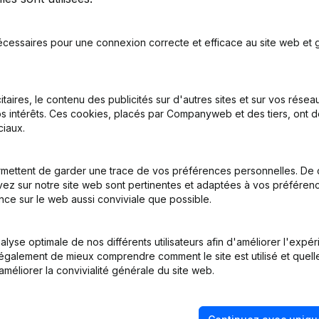
ent
écessaires pour une connexion correcte et efficace au site web et g
inations
(NL)
itaires, le contenu des publicités sur d'autres sites et sur vos rése
s intérêts. Ces cookies, placés par Companyweb et des tiers, ont d
on, Coordination, Autres Modifications, …) - But - Capital - Actions 
iaux.
on, Coordination, Autres Modifications, …) - Capital - Actions
(NL)
mettent de garder une trace de vos préférences personnelles. De 
ez sur notre site web sont pertinentes et adaptées à vos préférence
nce sur le web aussi conviviale que possible.
on, Coordination, Autres Modifications, …) - Modification Forme Jurid
lyse optimale de nos différents utilisateurs afin d'améliorer l'expé
on, Coordination, Autres Modifications, …) - Capital - Actions
(NL)
nt également de mieux comprendre comment le site est utilisé et quell
améliorer la convivialité générale du site web.