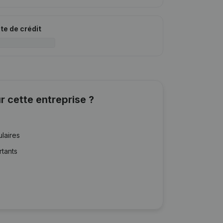
ite de crédit
r cette entreprise ?
ulaires
rtants