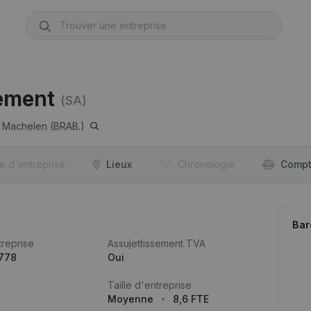
ement
(SA)
Machelen (BRAB.)
re d'entreprise
Lieux
Chronologie
Compt
Bar
reprise
Assujettissement TVA
.778
Oui
Taille d'entreprise
Moyenne
8,6 FTE