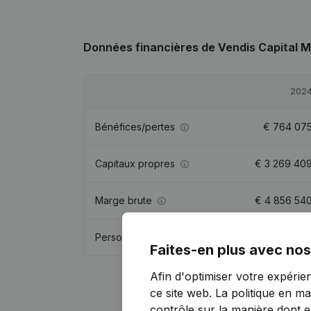
Données financières
de Vendis Capital
202
Bénéfices/pertes
€
764 07
Capitaux propres
€
3 269 40
Marge brute
€
4 856 54
Personnel
8,
Faites-en plus avec nos
Afin d'optimiser votre expérie
ce site web.
La politique en ma
contrôle sur la manière dont ell