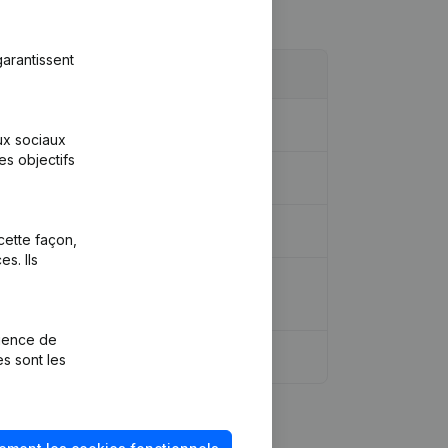
arantissent
aux sociaux
es objectifs
- Demissions - Nominations
(NL)
cette façon,
s. Ils
ique - Capital - Actions - Demissions -
rience de
es sont les