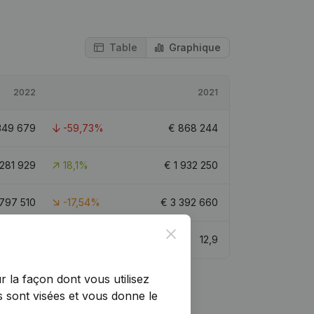
Table
Graphique
2022
2021
349 679
-59,73%
€
868 244
 281 929
18,1%
€
1 932 250
 797 510
-17,54%
€
3 392 660
Close
14,1
12,9
r la façon dont vous utilisez
 sont visées et vous donne le