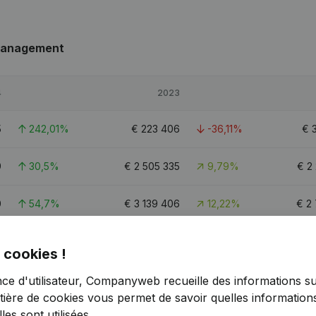
 Management
4
2023
5
242,01%
€
223 406
-36,11%
€
9
30,5%
€
2 505 335
9,79%
€
2
0
54,7%
€
3 139 406
12,22%
€
2
6
14
 cookies !
nce d'utilisateur, Companyweb recueille des informations su
tière de cookies
vous permet de savoir quelles informations
es sont utilisées.