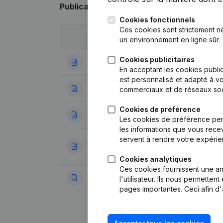
Publications
de Vendis Capital Managem
Cookies fonctionnels
Ces cookies sont strictement n
Date
Publication
un environnement en ligne sûr.
Cookies publicitaires
23-07-2026
Demissions - Nom
En acceptant les cookies public
est personnalisé et adapté à vo
15-07-2025
Statuts (Traducti
commerciaux et de réseaux soc
Cookies de préférence
08-07-2025
Statuts (Traducti
Les cookies de préférence per
les informations que vous recev
servent à rendre votre expérie
Statuts (Traducti
17-06-2022
Nominations
(NL)
Cookies analytiques
Ces cookies fournissent une ana
15-06-2022
Statuts (Traducti
l'utilisateur. Ils nous permette
pages importantes. Ceci afin d'