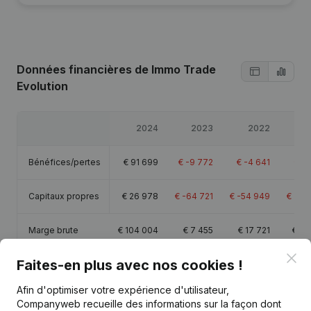
Données financières
de Immo Trade
Evolution
2024
2023
2022
Bénéfices/pertes
€
91 699
€
-9 772
€
-4 641
€
-2
Capitaux propres
€
26 978
€
-64 721
€
-54 949
€
-50
Marge brute
€
104 004
€
7 455
€
17 721
€
19
Clo
Faites-en plus avec nos cookies !
Afin d'optimiser votre expérience d'utilisateur,
Companyweb recueille des informations sur la façon dont