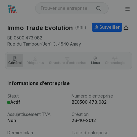
Immo Trade Evolution
Surveiller
(SRL)
BE 0500.473.082
Rue du Tambour(Jeh) 3,
4540
Amay
Général
Dirigeants
Structure d'entreprise
Lieux
Chronologie
Com
Informations d’entreprise
Statut
Numéro d’entreprise
Actif
BE0500.473.082
Assujettissement TVA
Création
Non
26-10-2012
Dernier bilan
Taille d'entreprise