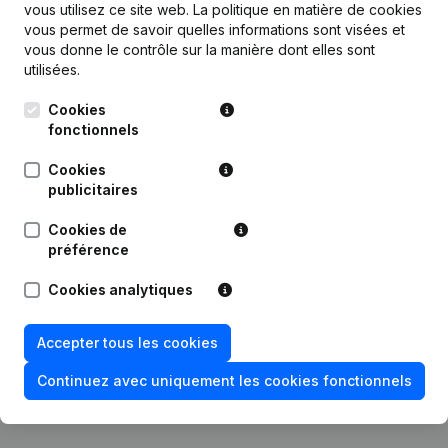
Publications
de Immo Trade Evolution
vous utilisez ce site web.
La politique en matière de cookies
vous permet de savoir quelles informations sont visées et
vous donne le contrôle sur la manière dont elles sont
Date
Publication
utilisées.
Cookies
18-03-2025
Siège Social
fonctionnels
21-02-2024
Siège Social
(NL)
Cookies
publicitaires
Statuts (Traduction, Coordination,
Autres Modifications, …) -
Cookies de
28-12-2023
Modification Forme Juridique - Siège
préférence
Social - Adresse Autre Que Siège
Social - Demissions, Nominations
Cookies analytiques
Rubrique Constitution (Nouvelle
12-11-2012
Personne Morale, Ouverture
Accepter tous les cookies
Succursale, etc...)
Continuez avec uniquement les cookies fonctionnels