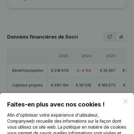
Données financières
de Socri
2025
2024
2023
2
Bénéfices/pertes
€
318 676
€
-4 154
€
25 067
€
332
Capitaux propres
€
480 194
€
161 518
€
165 673
€
140
Marge brute
€
450 826
€
36 950
€
36 925
€
391
Clo
Faites-en plus avec nos cookies !
Afin d'optimiser votre expérience d'utilisateur,
Companyweb recueille des informations sur la façon dont
vous utilisez ce site web.
La politique en matière de cookies
vous permet de savoir quelles informations sont visées et