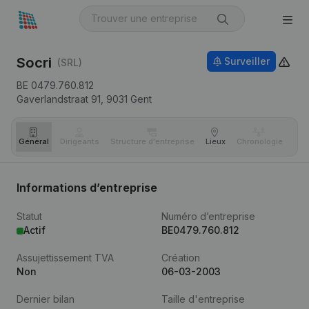
Socri
Surveiller
(SRL)
BE 0479.760.812
Gaverlandstraat 91,
9031
Gent
Général
Dirigeants
Structure d'entreprise
Lieux
Chronologie
Com
Informations d’entreprise
Statut
Numéro d’entreprise
Actif
BE0479.760.812
Assujettissement TVA
Création
Non
06-03-2003
Dernier bilan
Taille d'entreprise