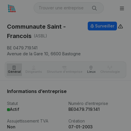
Communaute Saint -
Surveiller
Francois
(ASBL)
BE 0479.719.141
Avenue de la Gare 10,
6600
Bastogne
Général
Dirigeants
Structure d'entreprise
Lieux
Chronologie
Com
Informations d’entreprise
Statut
Numéro d’entreprise
Actif
BE0479.719.141
Assujettissement TVA
Création
Non
07-01-2003