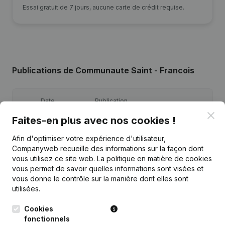
Essai gratuit de 7 jours, aucune carte de crédit requise.
Publications
de Communaute Saint - Francois
Date
Publication
Clo
Faites-en plus avec nos cookies !
22-12-2025
Demissions, Nominations
Afin d'optimiser votre expérience d'utilisateur,
Companyweb recueille des informations sur la façon dont
Demissions, Nominations - Statuts
vous utilisez ce site web.
La politique en matière de cookies
03-10-2022
(Traduction, Coordination, Autres
Modifications, …)
vous permet de savoir quelles informations sont visées et
vous donne le contrôle sur la manière dont elles sont
utilisées.
27-08-2018
Demissions, Nominations
Cookies
26-10-2017
Demissions, Nominations
fonctionnels