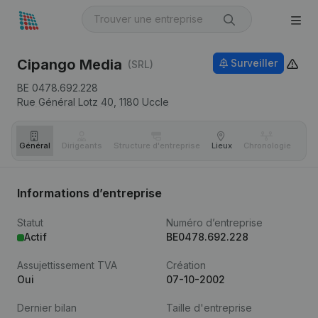
Cipango Media
Surveiller
(SRL)
BE 0478.692.228
Rue Général Lotz 40,
1180
Uccle
Général
Dirigeants
Structure d'entreprise
Lieux
Chronologie
Com
Informations d’entreprise
Statut
Numéro d’entreprise
Actif
BE0478.692.228
Assujettissement TVA
Création
Oui
07-10-2002
Dernier bilan
Taille d'entreprise