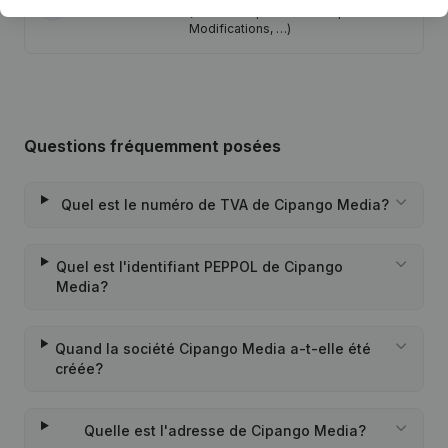
08-05-2009
(Traduction, Coordination, Autres
Modifications, …)
Questions fréquemment posées
Quel est le numéro de TVA de Cipango Media?
Quel est l'identifiant PEPPOL de Cipango
Media?
Quand la société Cipango Media a-t-elle été
créée?
Quelle est l'adresse de Cipango Media?