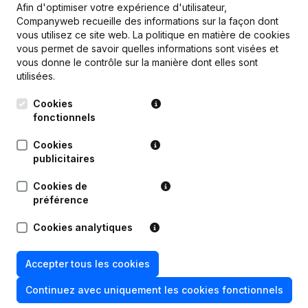
Afin d'optimiser votre expérience d'utilisateur,
Companyweb recueille des informations sur la façon dont
Publications
de Cipango Media
vous utilisez ce site web.
La politique en matière de cookies
vous permet de savoir quelles informations sont visées et
vous donne le contrôle sur la manière dont elles sont
Date
Publication
utilisées.
Cookies
Statuts (Traduction, Coordination,
Autres Modifications, …) -
fonctionnels
06-12-2023
Modification Forme Juridique -
Divers - Siège Social - Demissions,
Cookies
Nominations
publicitaires
27-12-2016
Siège Social
Cookies de
préférence
Capital, Actions - Demissions,
23-09-2015
Cookies analytiques
Nominations
25-10-2010
Siège Social
Accepter tous les cookies
Continuez avec uniquement les cookies fonctionnels
Denomination - Siège Social - But -
Demissions, Nominations - Statuts