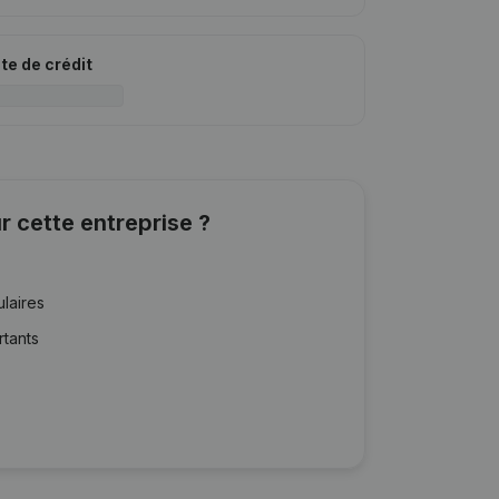
ite de crédit
r cette entreprise ?
ulaires
rtants