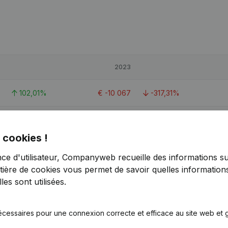
2023
102,01%
€
-10 067
-317,31%
3,38%
€
-5 978
-246,18%
 cookies !
> 1000%
€
-444
-103,29%
nce d'utilisateur, Companyweb recueille des informations su
tière de cookies
vous permet de savoir quelles informations
0,5
es sont utilisées.
écessaires pour une connexion correcte et efficace au site web et g