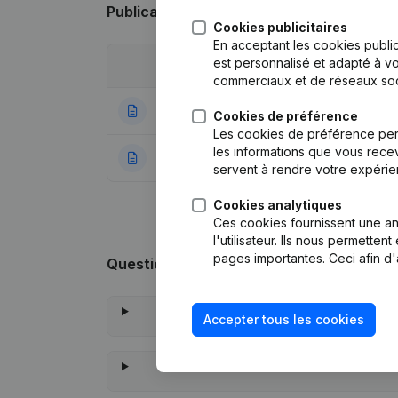
Publications
de Saydnaya
Cookies publicitaires
En acceptant les cookies public
est personnalisé et adapté à vo
Date
Publication
commerciaux et de réseaux soc
20-03-2026
Demissions, Nomi
Cookies de préférence
Les cookies de préférence per
les informations que vous recev
04-11-2002
Constitution
servent à rendre votre expérie
Cookies analytiques
Ces cookies fournissent une ana
l'utilisateur. Ils nous permette
pages importantes. Ceci afin d'
Questions fréquemment posées
Accepter tous les cookies