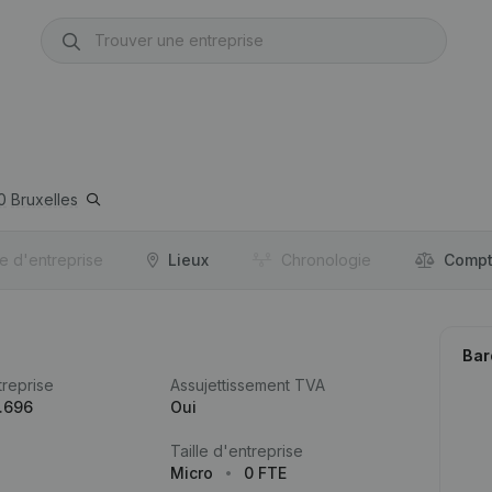
0
Bruxelles
re d'entreprise
Lieux
Chronologie
Compt
Bar
reprise
Assujettissement TVA
.696
Oui
Taille d'entreprise
Micro
0 FTE