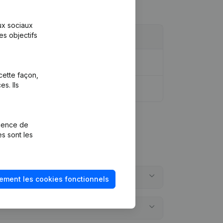
aux sociaux
es objectifs
cette façon,
s. Ils
rience de
es sont les
ement les cookies fonctionnels