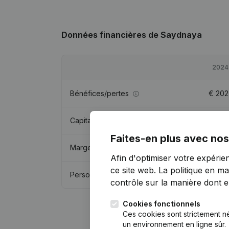
Données financières
de Saydnaya
2024
Bénéfices/pertes
€
202
Capitaux propres
€
-5 776
Faites-en plus avec nos
Marge brute
€
11 382
Afin d'optimiser votre expérie
ce site web.
La politique en ma
Personnel
contrôle sur la manière dont ell
Cookies fonctionnels
Ces cookies sont strictement n
un environnement en ligne sûr.