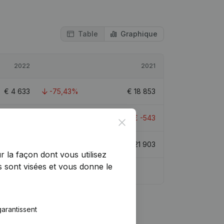
Table
Graphique
2022
2021
€
4 633
-75,43%
€
18 853
€
4 089
852,63%
€
-543
Close
€
13 474
-38,48%
€
21 903
r la façon dont vous utilisez
 sont visées et vous donne le
arantissent