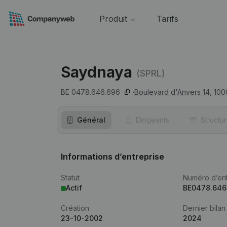
Produit
Tarifs
Saydnaya
(SPRL)
BE 0478.646.696
Boulevard d'Anvers 14,
100
Général
Dirigeants
Structu
Informations d’entreprise
Statut
Numéro d’ent
Actif
BE0478.646
Création
Dernier bilan
23-10-2002
2024