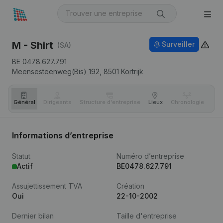
M - Shirt
Surveiller
(SA)
BE 0478.627.791
Meensesteenweg(Bis) 192,
8501
Kortrijk
Général
Dirigeants
Structure d'entreprise
Lieux
Chronologie
Com
Informations d’entreprise
Statut
Numéro d’entreprise
Actif
BE0478.627.791
Assujettissement TVA
Création
Oui
22-10-2002
Dernier bilan
Taille d'entreprise