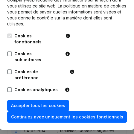
vous utilisez ce site web.
La politique en matière de cookies
vous permet de savoir quelles informations sont visées et
Publications
de M - Shirt
vous donne le contrôle sur la manière dont elles sont
utilisées.
Date
Publication
Cookies
fonctionnels
Statuts (Traduction, Coordination,
02-06-2023
Autres Modifications, …) - Divers -
Cookies
Capital - Actions
(NL)
publicitaires
Cookies de
Demissions - Nominations -
préférence
13-12-2017
Assemblée générale - Année
comptable
(NL)
Cookies analytiques
22-05-2015
Demissions - Nominations
(NL)
Accepter tous les cookies
20-06-2014
Demissions - Nominations
(NL)
Continuez avec uniquement les cookies fonctionnels
Capital - Actions - Statuts
04-02-2014
(Traduction, Coordination, Autres