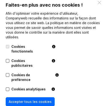
Clo
Marge brute
€
64 665
€
39 096
€
67 766
€
14 
Faites-en plus avec nos cookies !
Afin d'optimiser votre expérience d'utilisateur,
Personnel
0,3
Companyweb recueille des informations sur la façon dont
vous utilisez ce site web.
La politique en matière de cookies
vous permet de savoir quelles informations sont visées et
vous donne le contrôle sur la manière dont elles sont
utilisées.
Publications
de Ars Valendi Sport
Cookies
fonctionnels
Date
Publication
Cookies
publicitaires
Statuts (Traduction, Coordination,
Autres Modifications, …) -
Cookies de
20-12-2023
Modification Forme Juridique -
préférence
Demissions - Nominations -
Assemblée générale
(NL)
Cookies analytiques
15-10-2021
Demissions - Nominations
(NL)
Accepter tous les cookies