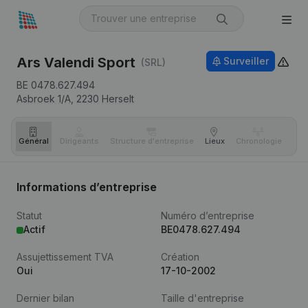
Ars Valendi Sport
Surveiller
(SRL)
BE 0478.627.494
Asbroek 1/A,
2230
Herselt
Général
Dirigeants
Structure d'entreprise
Lieux
Chronologie
Com
Informations d’entreprise
Statut
Numéro d’entreprise
Actif
BE0478.627.494
Assujettissement TVA
Création
Oui
17-10-2002
Dernier bilan
Taille d'entreprise