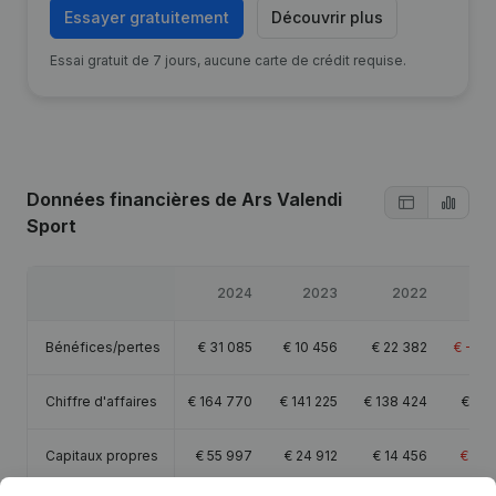
Essayer gratuitement
Découvrir plus
Essai gratuit de 7 jours, aucune carte de crédit requise.
Données financières
de Ars Valendi
Sport
2024
2023
2022
2
Bénéfices/pertes
€
31 085
€
10 456
€
22 382
€
-18 
Chiffre d'affaires
€
164 770
€
141 225
€
138 424
€
60 
Capitaux propres
€
55 997
€
24 912
€
14 456
€
-7 