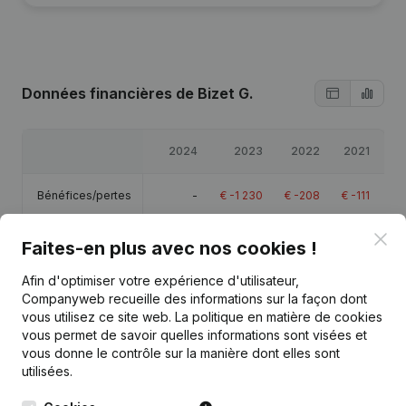
Données financières
de Bizet G.
2024
2023
2022
2021
Bénéfices/pertes
-
€
-1 230
€
-208
€
-111
Clo
Capitaux propres
€
-1 403
€
-1 403
€
-173
€
35
Faites-en plus avec nos cookies !
Afin d'optimiser votre expérience d'utilisateur,
Marge brute
-
€
-1 191
-
€
-111
Companyweb recueille des informations sur la façon dont
vous utilisez ce site web.
La politique en matière de cookies
vous permet de savoir quelles informations sont visées et
vous donne le contrôle sur la manière dont elles sont
utilisées.
Publications
de Bizet G.