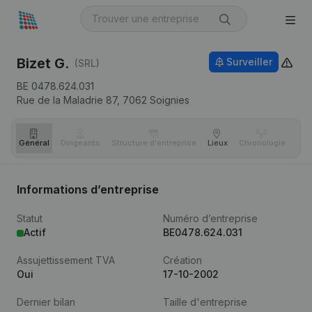
Bizet G.
Surveiller
(SRL)
BE 0478.624.031
Rue de la Maladrie 87,
7062
Soignies
Général
Dirigeants
Structure d'entreprise
Lieux
Chronologie
Com
Informations d’entreprise
Statut
Numéro d’entreprise
Actif
BE0478.624.031
Assujettissement TVA
Création
Oui
17-10-2002
Dernier bilan
Taille d'entreprise