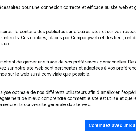
écessaires pour une connexion correcte et efficace au site web et g
itaires, le contenu des publicités sur d'autres sites et sur vos rése
s intérêts. Ces cookies, placés par Companyweb et des tiers, ont d
iège Social
iaux.
me Juridique - Denomination - But - Demissions, Nominations - Asse
mettent de garder une trace de vos préférences personnelles. De 
ez sur notre site web sont pertinentes et adaptées à vos préférence
nce sur le web aussi conviviale que possible.
lyse optimale de nos différents utilisateurs afin d'améliorer l'expé
nt également de mieux comprendre comment le site est utilisé et quell
améliorer la convivialité générale du site web.
Continuez avec uniqu