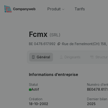
Produit
Tarifs
Fcmx
(SRL)
BE 0478.617.992
Rue de Fernelmont(CH) 158,
Général
Dirigeants
Structu
Informations d’entreprise
Statut
Numéro d’ent
Actif
BE0478.617
Création
Dernier bilan
18-10-2002
2025