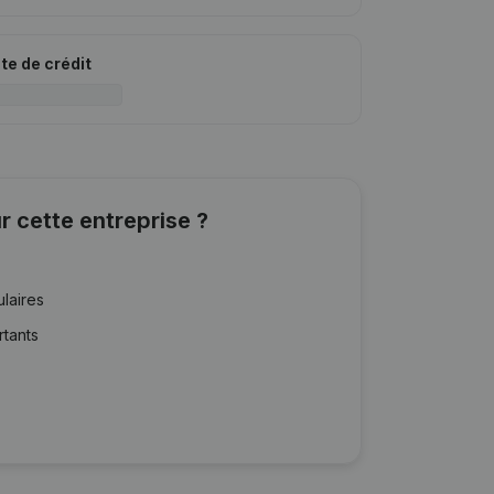
ite de crédit
r cette entreprise ?
ulaires
rtants