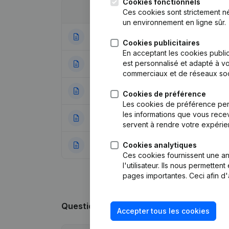
Cookies fonctionnels
Date
Publication
Ces cookies sont strictement n
un environnement en ligne sûr.
15-12-2025
Siège Social
Cookies publicitaires
En acceptant les cookies public
est personnalisé et adapté à vo
12-05-2023
Denomination - S
commerciaux et de réseaux soc
03-02-2021
Modification For
Cookies de préférence
Les cookies de préférence per
les informations que vous recev
23-08-2012
Siège Social
servent à rendre votre expérie
Cookies analytiques
28-10-2002
Constitution
Ces cookies fournissent une ana
l'utilisateur. Ils nous permette
pages importantes. Ceci afin d'
Questions fréquemment posées
Accepter tous les cookies