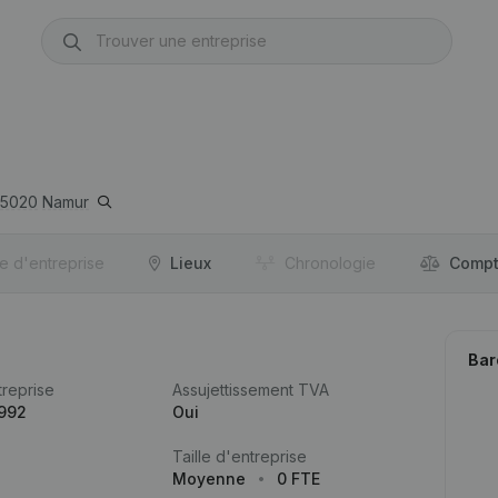
5020
Namur
re d'entreprise
Lieux
Chronologie
Compt
Bar
reprise
Assujettissement TVA
.992
Oui
Taille d'entreprise
Moyenne
0 FTE