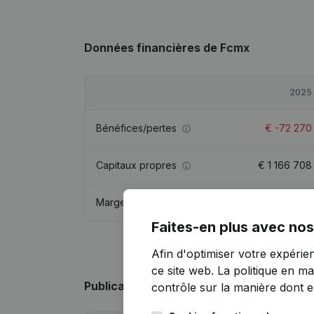
Données financières
de Fcmx
2025
Bénéfices/pertes
€
-72 270
Capitaux propres
€
1 166 708
Marge brute
€
92 216
Faites-en plus avec nos
Afin d'optimiser votre expérie
ce site web.
La politique en ma
Publications
de Fcmx
contrôle sur la manière dont ell