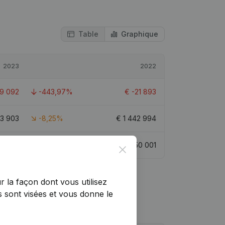
Table
Graphique
2023
2022
19 092
-443,97%
€
-21 893
23 903
-8,25%
€
1 442 994
69 212
38,42%
€
50 001
Close
r la façon dont vous utilisez
 sont visées et vous donne le