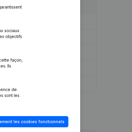
arantissent
aux sociaux
es objectifs
mblée générale
cette façon,
s. Ils
rience de
es sont les
ement les cookies fonctionnels