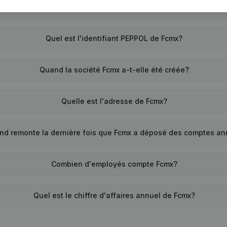
Quel est le numéro de TVA de Fcmx?
Quel est l'identifiant PEPPOL de Fcmx?
Quand la société Fcmx a-t-elle été créée?
Quelle est l'adresse de Fcmx?
nd remonte la dernière fois que Fcmx a déposé des comptes an
Combien d'employés compte Fcmx?
Quel est le chiffre d'affaires annuel de Fcmx?