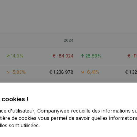
2024
14,9%
€
-84 924
28,69%
€
-1
-5,83%
€
1 238 978
-6,41%
€
1 3
5,26%
€
87 609
26,58%
€
 cookies !
nce d'utilisateur, Companyweb recueille des informations su
tière de cookies
vous permet de savoir quelles informations
es sont utilisées.