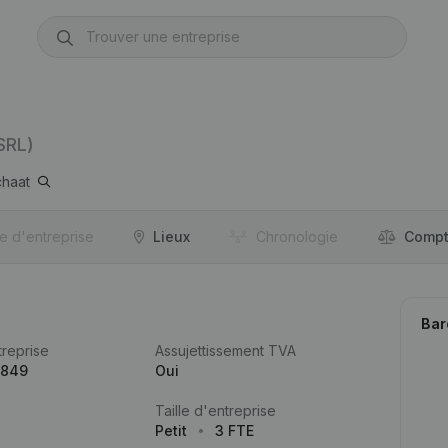
SRL)
chaat
re d'entreprise
Lieux
Chronologie
Compt
Bar
reprise
Assujettissement TVA
.849
Oui
Taille d'entreprise
Petit
3 FTE