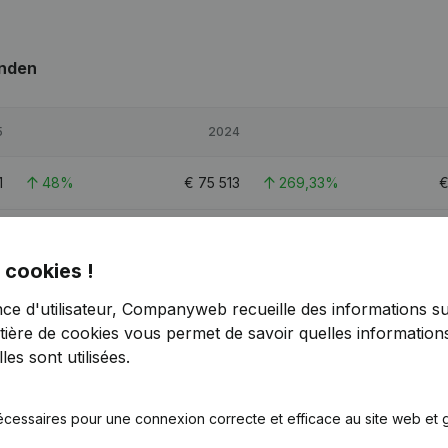
inden
5
2024
1
48%
€
75 513
269,33%
4
25,2%
€
443 533
-1%
€
 cookies !
1
10,14%
€
382 975
8,17%
€
nce d'utilisateur, Companyweb recueille des informations su
tière de cookies
vous permet de savoir quelles informations
3
3,8
es sont utilisées.
écessaires pour une connexion correcte et efficace au site web et g