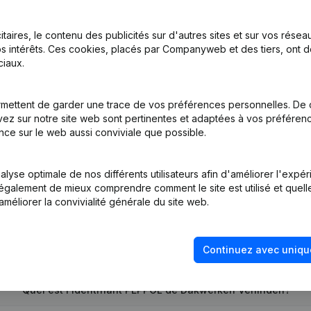
itaires, le contenu des publicités sur d'autres sites et sur vos rése
s intérêts. Ces cookies, placés par Companyweb et des tiers, ont d
iaux.
me Juridique - Siège Social - Demissions - Nominations
(NL)
mettent de garder une trace de vos préférences personnelles. De 
ez sur notre site web sont pertinentes et adaptées à vos préférence
nce sur le web aussi conviviale que possible.
lyse optimale de nos différents utilisateurs afin d'améliorer l'expé
nt également de mieux comprendre comment le site est utilisé et quell
améliorer la convivialité générale du site web.
Quel est le numéro de TVA de Dakwerken Verlinden?
Continuez avec uniqu
Quel est l'identifiant PEPPOL de Dakwerken Verlinden?