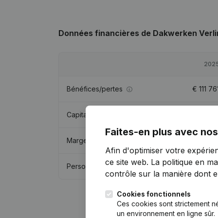
Données financières
de Dakwerken Verl
202
Bénéfices/pertes
€
111 76
Capitaux propres
€
555 29
Faites-en plus avec nos
Marge brute
€
421 82
Afin d'optimiser votre expérie
ce site web.
La politique en ma
Personnel
contrôle sur la manière dont ell
Cookies fonctionnels
Ces cookies sont strictement n
un environnement en ligne sûr.