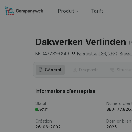
Produit
Tarifs
Dakwerken Verlinden
(
BE 0477.826.849
Bredestraat 36,
2930
Brass
Général
Dirigeants
Structu
Informations d’entreprise
Statut
Numéro d’ent
Actif
BE0477.826
Création
Dernier bilan
26-06-2002
2025