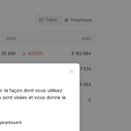
Table
Graphique
2023
2022
€
20 446
-87,53%
€
163 994
448 020
4,78%
€
427 574
Close
354 043
-32,68%
€
525 934
r la façon dont vous utilisez
 sont visées et vous donne le
4
5
arantissent