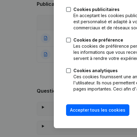
Publications
de Dakwerken Verlinden
Cookies publicitaires
En acceptant les cookies public
est personnalisé et adapté à vo
Date
Publication
commerciaux et de réseaux soc
24-11-2021
Modification For
Cookies de préférence
Les cookies de préférence per
les informations que vous recev
16-07-2002
Constitution
(NL)
servent à rendre votre expérie
Cookies analytiques
Ces cookies fournissent une ana
l'utilisateur. Ils nous permette
pages importantes. Ceci afin d'
Questions fréquemment posées
Accepter tous les cookies