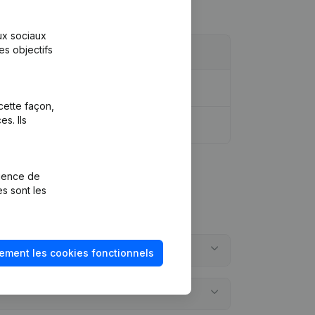
aux sociaux
es objectifs
cette façon,
s. Ils
rience de
es sont les
ement les cookies fonctionnels