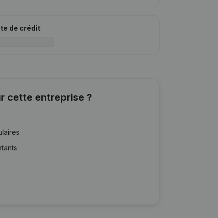
ite de crédit
r cette entreprise ?
ulaires
rtants