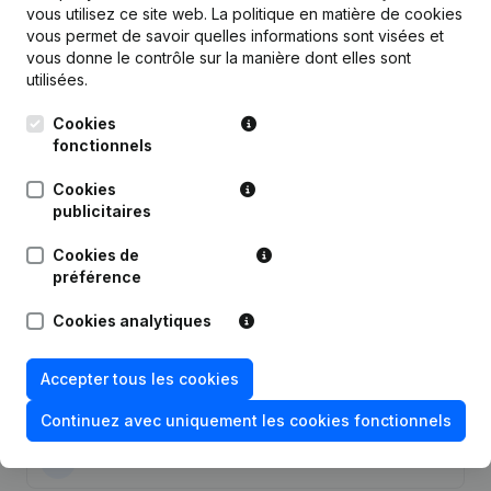
vous utilisez ce site web.
La politique en matière de cookies
vous permet de savoir quelles informations sont visées et
vous donne le contrôle sur la manière dont elles sont
utilisées.
Publications
de Kp Consulting
Cookies
fonctionnels
Date
Publication
Cookies
publicitaires
Modification Forme Juridique - Siège
30-11-2022
Social - Demissions, Nominations
Cookies de
préférence
30-07-2012
Siège Social
Cookies analytiques
10-02-2006
Déplacement Siège Social
Accepter tous les cookies
Extension But Déplacement Siège
17-10-2002
Social
Continuez avec uniquement les cookies fonctionnels
07-06-2001
Constitution