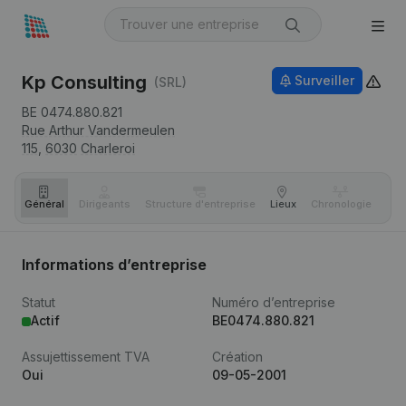
Kp Consulting
Surveiller
(SRL)
BE 0474.880.821
Rue Arthur Vandermeulen
115,
6030
Charleroi
Général
Dirigeants
Structure d'entreprise
Lieux
Chronologie
Com
Informations d’entreprise
Statut
Numéro d’entreprise
Actif
BE0474.880.821
Assujettissement TVA
Création
Oui
09-05-2001