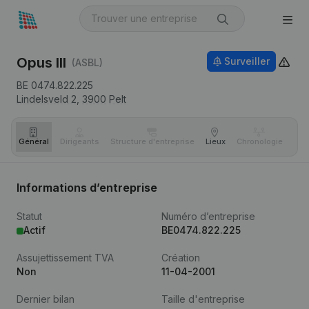
Opus III
Surveiller
(ASBL)
BE 0474.822.225
Lindelsveld 2,
3900
Pelt
Général
Dirigeants
Structure d'entreprise
Lieux
Chronologie
Com
Informations d’entreprise
Statut
Numéro d’entreprise
Actif
BE0474.822.225
Assujettissement TVA
Création
Non
11-04-2001
Dernier bilan
Taille d'entreprise