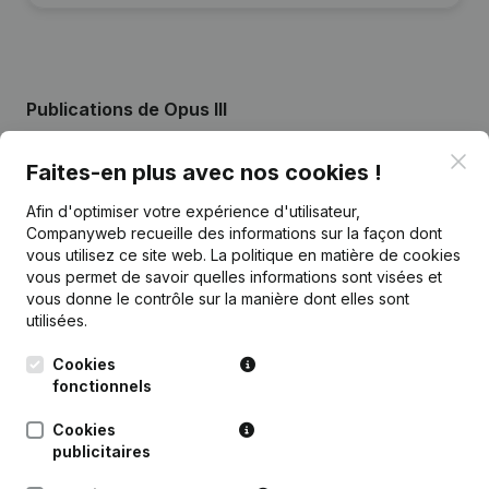
Publications
de Opus III
Clo
Faites-en plus avec nos cookies !
Date
Publication
Afin d'optimiser votre expérience d'utilisateur,
10-07-2026
Demissions - Nominations
(NL)
Companyweb recueille des informations sur la façon dont
vous utilisez ce site web.
La politique en matière de cookies
vous permet de savoir quelles informations sont visées et
26-06-2024
Demissions - Nominations
(NL)
vous donne le contrôle sur la manière dont elles sont
utilisées.
Demissions - Nominations - Statuts
14-09-2021
(Traduction, Coordination, Autres
Cookies
Modifications, …)
(NL)
fonctionnels
16-01-2019
Siège Social
(NL)
Cookies
publicitaires
Siège Social - Demissions -
13-07-2018