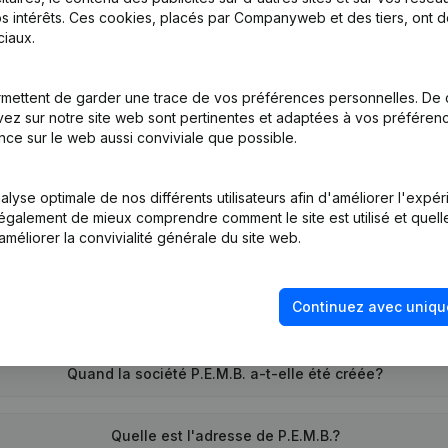
s intérêts. Ces cookies, placés par Companyweb et des tiers, ont d
iaux.
mettent de garder une trace de vos préférences personnelles. De 
ez sur notre site web sont pertinentes et adaptées à vos préférence
nce sur le web aussi conviviale que possible.
lyse optimale de nos différents utilisateurs afin d'améliorer l'expé
nt également de mieux comprendre comment le site est utilisé et quell
améliorer la convivialité générale du site web.
Quel est le numéro d'entreprise de P.E.M.B.?
Continuez avec uniqu
Quel est l'identifiant PEPPOL de P.E.M.B.?
Quand la société P.E.M.B. a-t-elle été créée?
Quelle est l'adresse de P.E.M.B.?