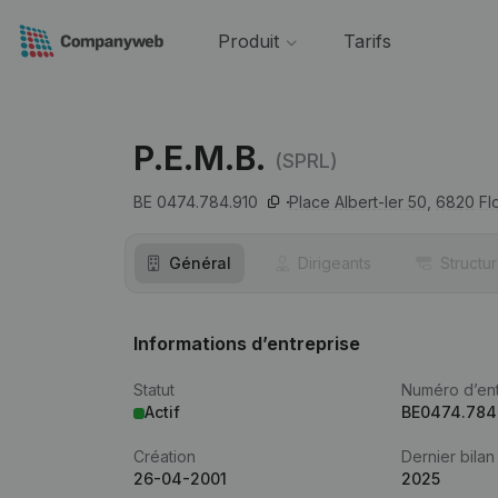
Produit
Tarifs
P.E.M.B.
(SPRL)
BE 0474.784.910
Place Albert-Ier 50,
6820
Fl
Général
Dirigeants
Structu
Informations d’entreprise
Statut
Numéro d’ent
Actif
BE0474.784
Création
Dernier bilan
26-04-2001
2025