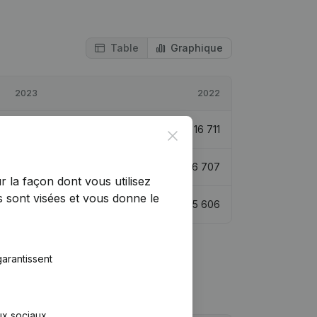
Table
Graphique
2023
2022
€
13 962
-16,45%
€
16 711
Close
€
110 669
14,44%
€
96 707
r la façon dont vous utilisez
 sont visées et vous donne le
€
36 482
2,46%
€
35 606
arantissent
aux sociaux