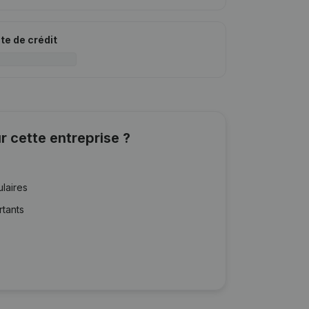
ite de crédit
r cette entreprise ?
ulaires
rtants