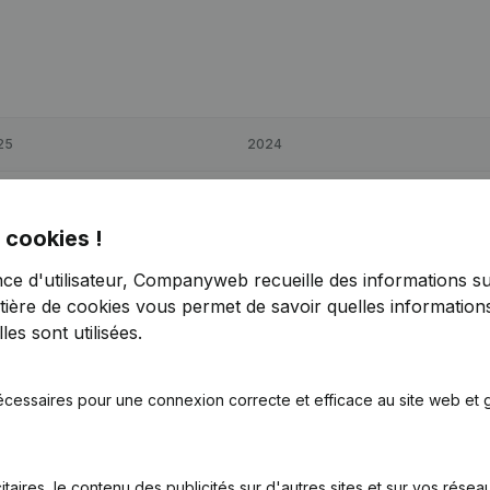
25
2024
37
-5,86%
€
16 504
18,2%
 cookies !
10
12,22%
€
127 173
14,91%
nce d'utilisateur, Companyweb recueille des informations su
tière de cookies
vous permet de savoir quelles informations
57
-2,42%
€
36 745
0,72%
es sont utilisées.
écessaires pour une connexion correcte et efficace au site web et g
itaires, le contenu des publicités sur d'autres sites et sur vos rése