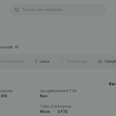
orenville
re d'entreprise
Lieux
Chronologie
Compt
Bar
reprise
Assujettissement TVA
.910
Non
Taille d'entreprise
Micro
0 FTE