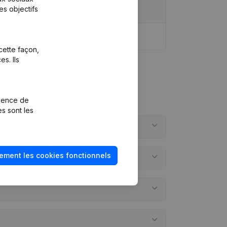
es objectifs
cette façon,
s. Ils
rience de
es sont les
ement les cookies fonctionnels