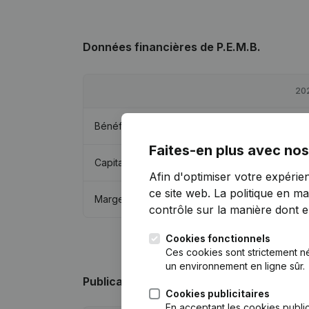
Données financières
de P.E.M.B.
20
Bénéfices/pertes
€
15 5
Faites-en plus avec nos
Capitaux propres
€
142 7
Afin d'optimiser votre expérie
ce site web.
La politique en ma
Marge brute
€
35 8
contrôle sur la manière dont ell
Cookies fonctionnels
Ces cookies sont strictement n
un environnement en ligne sûr.
Publications
de P.E.M.B.
Cookies publicitaires
En acceptant les cookies public