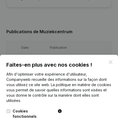
Publications
de Muziekcentrum
Date
Publication
05-09-2025
Demissions - Nominations
(NL)
Clo
Faites-en plus avec nos cookies !
Demissions - Nominations - Statuts
Afin d'optimiser votre expérience d'utilisateur,
05-12-2024
(Traduction, Coordination, Autres
Companyweb recueille des informations sur la façon dont
Modifications, …)
(NL)
vous utilisez ce site web.
La politique en matière de cookies
vous permet de savoir quelles informations sont visées et
Appellation - Demissions -
vous donne le contrôle sur la manière dont elles sont
15-05-2018
Nominations - Année comptable
(NL)
utilisées.
Cookies
06-12-2011
Demissions - Nominations
(NL)
fonctionnels