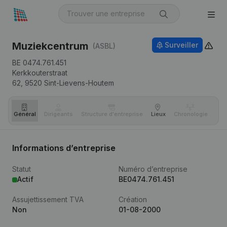
Muziekcentrum
Surveiller
(ASBL)
BE 0474.761.451
Kerkkouterstraat
62,
9520
Sint-Lievens-Houtem
Général
Dirigeants
Structure d'entreprise
Lieux
Chronologie
Com
Informations d’entreprise
Statut
Numéro d’entreprise
Actif
BE0474.761.451
Assujettissement TVA
Création
Non
01-08-2000