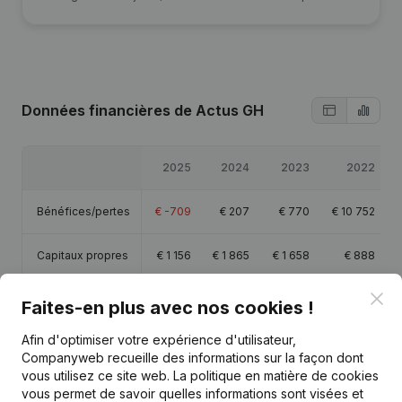
Données financières
de Actus GH
2025
2024
2023
2022
Bénéfices/pertes
€
-709
€
207
€
770
€
10 752
Capitaux propres
€
1 156
€
1 865
€
1 658
€
888
Clo
Marge brute
€
2 445
€
1 744
€
2 456
€
15 406
Faites-en plus avec nos cookies !
Afin d'optimiser votre expérience d'utilisateur,
Companyweb recueille des informations sur la façon dont
vous utilisez ce site web.
La politique en matière de cookies
vous permet de savoir quelles informations sont visées et