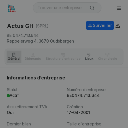
Actus GH
Surveiller
(SPRL)
BE 0474.713.644
Reppelerweg 4,
3670
Oudsbergen
Général
Dirigeants
Structure d'entreprise
Lieux
Chronologie
Com
Informations d’entreprise
Statut
Numéro d’entreprise
Actif
BE0474.713.644
Assujettissement TVA
Création
Oui
17-04-2001
Dernier bilan
Taille d'entreprise