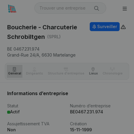
Boucherie - Charcuterie
Surveiller
Schrobiltgen
(SPRL)
BE 0467.231.974
Grand-Rue 24/A,
6630
Martelange
Général
Dirigeants
Structure d'entreprise
Lieux
Chronologie
Com
Informations d’entreprise
Statut
Numéro d’entreprise
Actif
BE0467.231.974
Assujettissement TVA
Création
Non
15-11-1999