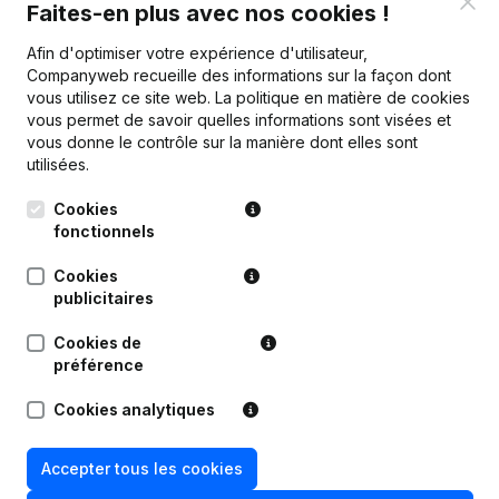
Clo
Faites-en plus avec nos cookies !
Afin d'optimiser votre expérience d'utilisateur,
Publications
de Boucherie - Charcuterie
Companyweb recueille des informations sur la façon dont
Schrobiltgen
vous utilisez ce site web.
La politique en matière de cookies
vous permet de savoir quelles informations sont visées et
vous donne le contrôle sur la manière dont elles sont
Date
Publication
utilisées.
Cookies
03-05-2016
Capital, Actions
fonctionnels
Capital, Actions - Demissions,
Cookies
25-02-2016
Nominations
publicitaires
Cookies de
31-03-2014
Capital, Actions
préférence
Capital, Actions - Demissions,
Cookies analytiques
Nominations - Assemblée générale -
27-11-2013
Statuts (Traduction, Coordination,
Autres Modifications, …) -
Accepter tous les cookies
Modification Forme Juridique