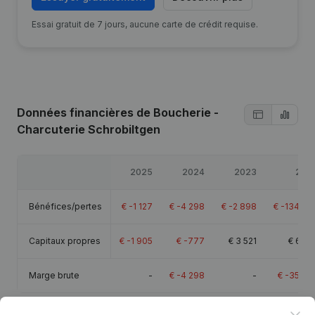
Essai gratuit de 7 jours, aucune carte de crédit requise.
Données financières
de Boucherie -
Charcuterie Schrobiltgen
2025
2024
2023
202
Bénéfices/pertes
€
-1 127
€
-4 298
€
-2 898
€
-134 40
Capitaux propres
€
-1 905
€
-777
€
3 521
€
6 41
Marge brute
-
€
-4 298
-
€
-35 44