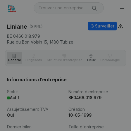
Liniane
Surveiller
(SPRL)
BE 0466.018.979
Rue du Bon Voisin 15,
1480
Tubize
Général
Dirigeants
Structure d'entreprise
Lieux
Chronologie
Com
Informations d’entreprise
Statut
Numéro d’entreprise
Actif
BE0466.018.979
Assujettissement TVA
Création
Oui
10-05-1999
Dernier bilan
Taille d'entreprise