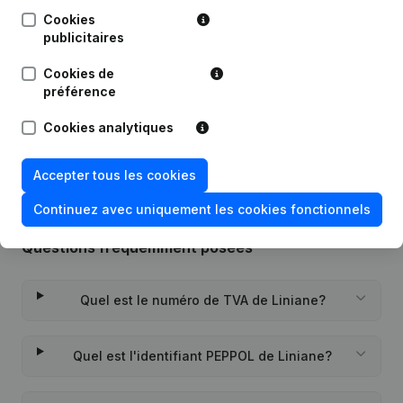
Cookies
publicitaires
Date
Publication
Cookies de
Siège Social - But - Demissions,
préférence
07-07-2008
Nominations
Cookies analytiques
21-05-1999
Constitution
Accepter tous les cookies
Continuez avec uniquement les cookies fonctionnels
Questions fréquemment posées
Quel est le numéro de TVA de Liniane?
Quel est l'identifiant PEPPOL de Liniane?