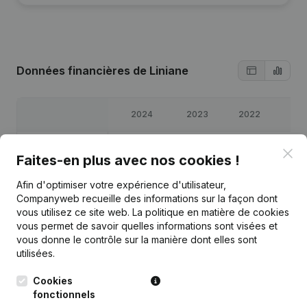
Données financières
de Liniane
2024
2023
2022
20
Bénéfices/pertes
€
-3 672
€
-6 588
€
-5 549
€
4 0
Clo
Faites-en plus avec nos cookies !
Capitaux propres
€
-91 414
€
-87 742
€
-81 154
€
-75 6
Afin d'optimiser votre expérience d'utilisateur,
Companyweb recueille des informations sur la façon dont
vous utilisez ce site web.
La politique en matière de cookies
Marge brute
€
-125
€
-4 303
€
-3 497
€
6 2
vous permet de savoir quelles informations sont visées et
vous donne le contrôle sur la manière dont elles sont
utilisées.
Cookies
fonctionnels
Publications
de Liniane