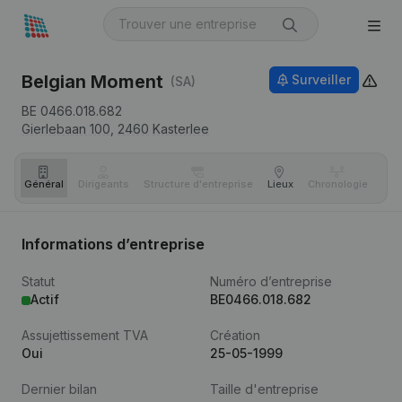
Belgian Moment
Surveiller
(SA)
BE 0466.018.682
Gierlebaan 100,
2460
Kasterlee
Général
Dirigeants
Structure d'entreprise
Lieux
Chronologie
Com
Informations d’entreprise
Statut
Numéro d’entreprise
Actif
BE0466.018.682
Assujettissement TVA
Création
Oui
25-05-1999
Dernier bilan
Taille d'entreprise