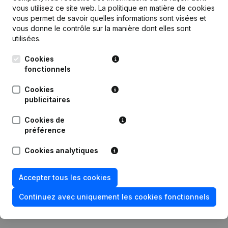
vous utilisez ce site web.
La politique en matière de cookies
vous permet de savoir quelles informations sont visées et
Publications
de Belgian Moment
vous donne le contrôle sur la manière dont elles sont
utilisées.
Date
Publication
Cookies
fonctionnels
24-09-2025
Demissions - Nominations
(NL)
Cookies
publicitaires
27-07-2023
Demissions - Nominations
(NL)
Cookies de
préférence
Statuts (Traduction, Coordination,
Autres Modifications, …) -
05-01-2022
Assemblée générale - Année
Cookies analytiques
comptable
(NL)
Accepter tous les cookies
26-01-2021
Demissions - Nominations
(NL)
Continuez avec uniquement les cookies fonctionnels
17-08-2020
Demissions - Nominations
(NL)