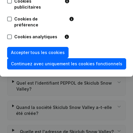
Cookies
29-03-2016
(Traduction, Coordination, Autres
Modifications, …)
(NL)
publicitaires
Cookies de
préférence
Cookies analytiques
Questions fréquemment posées
Accepter tous les cookies
Quel est le numéro de TVA de Skiclub Snow
Continuez avec uniquement les cookies fonctionnels
Valley?
Quel est l'identifiant PEPPOL de Skiclub Snow
Valley?
Quand la société Skiclub Snow Valley a-t-elle
été créée?
Quelle est l'adresse de Skiclub Snow Valley?