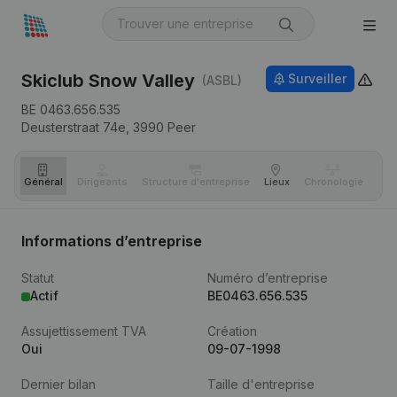
Skiclub Snow Valley
Surveiller
(ASBL)
BE 0463.656.535
Deusterstraat 74e,
3990
Peer
Général
Dirigeants
Structure d'entreprise
Lieux
Chronologie
Com
Informations d’entreprise
Statut
Numéro d’entreprise
Actif
BE0463.656.535
Assujettissement TVA
Création
Oui
09-07-1998
Dernier bilan
Taille d'entreprise