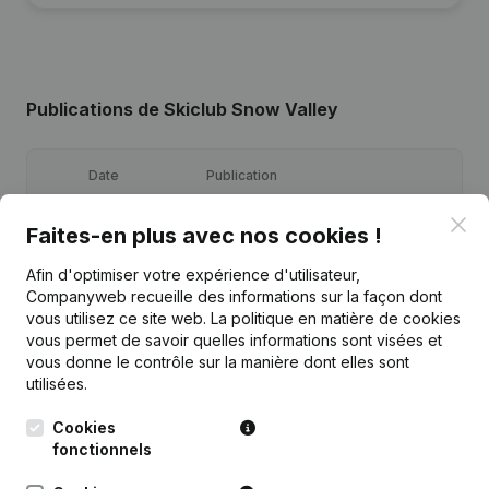
Publications
de Skiclub Snow Valley
Date
Publication
Clo
09-10-2024
Demissions - Nominations
(NL)
Faites-en plus avec nos cookies !
Afin d'optimiser votre expérience d'utilisateur,
Demissions - Nominations - Statuts
Companyweb recueille des informations sur la façon dont
16-10-2023
(Traduction, Coordination, Autres
vous utilisez ce site web.
La politique en matière de cookies
Modifications, …)
(NL)
vous permet de savoir quelles informations sont visées et
vous donne le contrôle sur la manière dont elles sont
19-05-2022
Demissions - Nominations
(NL)
utilisées.
12-04-2019
Demissions - Nominations
(NL)
Cookies
fonctionnels
Demissions - Nominations - Statuts