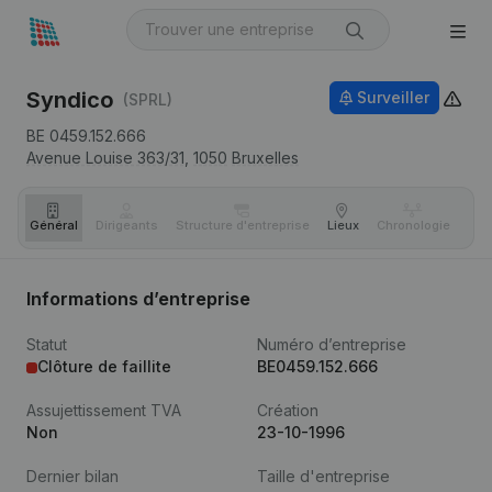
Syndico
Surveiller
(SPRL)
BE 0459.152.666
Avenue Louise 363/31,
1050
Bruxelles
Général
Dirigeants
Structure d'entreprise
Lieux
Chronologie
Com
Informations d’entreprise
Statut
Numéro d’entreprise
Clôture de faillite
BE0459.152.666
Assujettissement TVA
Création
Non
23-10-1996
Dernier bilan
Taille d'entreprise