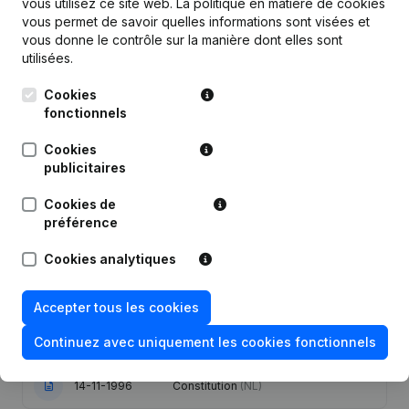
vous utilisez ce site web.
La politique en matière de cookies
vous permet de savoir quelles informations sont visées et
vous donne le contrôle sur la manière dont elles sont
utilisées.
Publications
de Syndico
Cookies
fonctionnels
Date
Publication
Cookies
publicitaires
05-11-2013
Siège Social
(NL)
Cookies de
préférence
17-04-2013
Siège Social
(NL)
Cookies analytiques
Modification Année comptable
19-01-2006
Modification(s) Statuts
(NL)
Accepter tous les cookies
Continuez avec uniquement les cookies fonctionnels
09-01-2002
Déplacement Siège Social
(NL)
14-11-1996
Constitution
(NL)