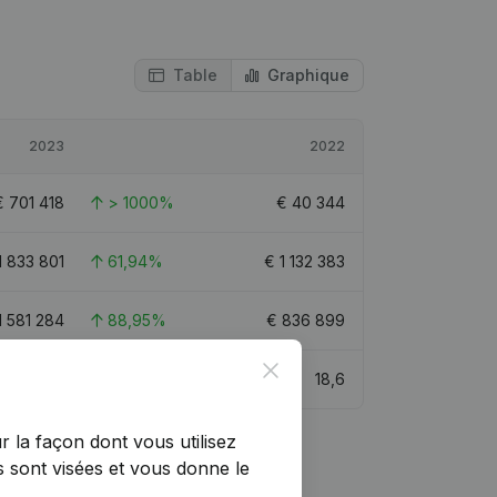
Table
Graphique
2023
2022
€
701 418
> 1000%
€
40 344
1 833 801
61,94%
€
1 132 383
1 581 284
88,95%
€
836 899
Close
17,5
18,6
r la façon dont vous utilisez
 sont visées et vous donne le