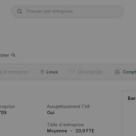
nster
re d'entreprise
Lieux
Chronologie
Compt
Bar
reprise
Assujettissement TVA
709
Oui
Taille d'entreprise
Moyenne
20,9 FTE