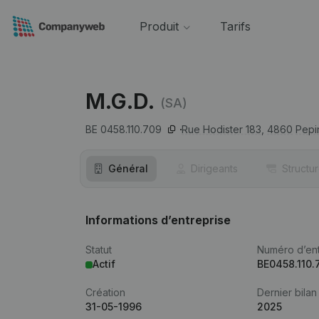
Produit
Tarifs
M.G.D.
(SA)
BE 0458.110.709
Rue Hodister 183,
4860
Pepi
Général
Dirigeants
Structu
Informations d’entreprise
Statut
Numéro d’ent
Actif
BE0458.110.
Création
Dernier bilan
31-05-1996
2025