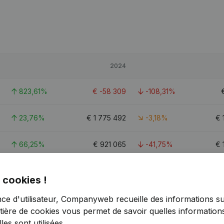
2024
823,61%
€
-58 309
-108,31%
23,76%
€
1 775 492
-3,18%
€
66,25%
€
921 065
-41,75%
€
17,2
 cookies !
nce d'utilisateur, Companyweb recueille des informations su
tière de cookies
vous permet de savoir quelles informations
es sont utilisées.