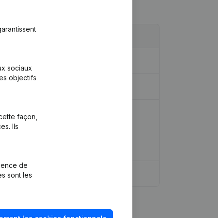
arantissent
aux sociaux
es objectifs
apital, Actions - Demissions,
cette façon,
s. Ils
rience de
es sont les