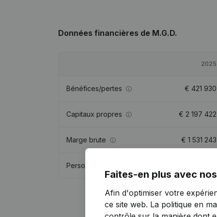
Données financières
de M.G.D.
2025
Bénéfices/pertes
€
421 930
Capitaux propres
€
2 197 422
Marge brute
€
1 531 243
Personnel
20,9
Faites-en plus avec nos
Afin d'optimiser votre expérie
ce site web.
La politique en ma
contrôle sur la manière dont ell