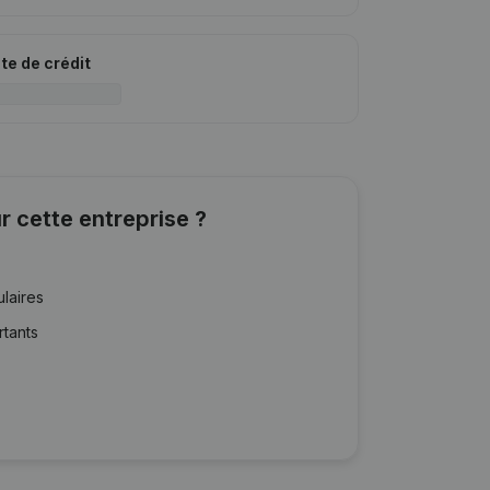
ite de crédit
r cette entreprise ?
ulaires
rtants