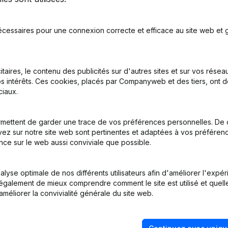
écessaires pour une connexion correcte et efficace au site web et g
nations
itaires, le contenu des publicités sur d'autres sites et sur vos rése
s intérêts. Ces cookies, placés par Companyweb et des tiers, ont d
nations
iaux.
on, Coordination, Autres Modifications, …) - Divers - Siège Social - C
mettent de garder une trace de vos préférences personnelles. De 
ez sur notre site web sont pertinentes et adaptées à vos préférence
nce sur le web aussi conviviale que possible.
nations
lyse optimale de nos différents utilisateurs afin d'améliorer l'expé
nations
nt également de mieux comprendre comment le site est utilisé et quell
améliorer la convivialité générale du site web.