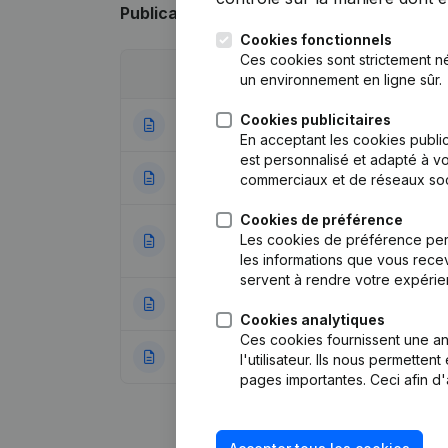
Publications
de M.G.D.
Cookies fonctionnels
Ces cookies sont strictement n
Date
Publication
un environnement en ligne sûr.
Cookies publicitaires
02-01-2025
Demissions, Nomi
En acceptant les cookies public
est personnalisé et adapté à vo
15-05-2024
Demissions, Nomi
commerciaux et de réseaux soc
Cookies de préférence
Statuts (Traducti
Les cookies de préférence per
29-11-2023
Nominations
les informations que vous recev
servent à rendre votre expérie
05-04-2022
Demissions, Nomi
Cookies analytiques
Ces cookies fournissent une ana
19-11-2019
Demissions, Nomi
l'utilisateur. Ils nous permette
pages importantes. Ceci afin d'