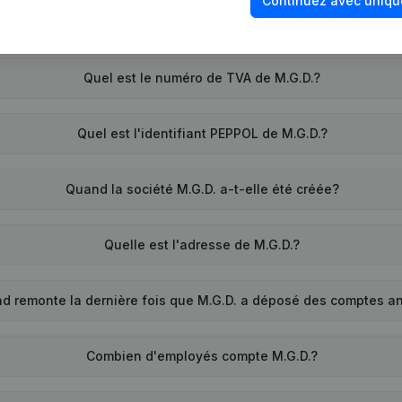
Continuez avec uniqu
Quel est le numéro de TVA de M.G.D.?
Quel est l'identifiant PEPPOL de M.G.D.?
Quand la société M.G.D. a-t-elle été créée?
Quelle est l'adresse de M.G.D.?
d remonte la dernière fois que M.G.D. a déposé des comptes a
Combien d'employés compte M.G.D.?