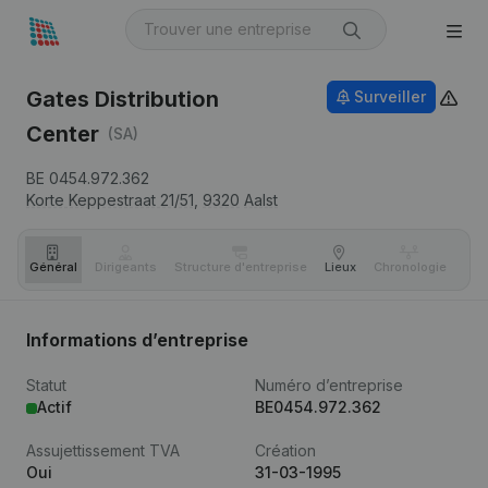
Gates Distribution
Surveiller
Center
(SA)
BE 0454.972.362
Korte Keppestraat 21/51,
9320
Aalst
Général
Dirigeants
Structure d'entreprise
Lieux
Chronologie
Com
Informations d’entreprise
Statut
Numéro d’entreprise
Actif
BE0454.972.362
Assujettissement TVA
Création
Oui
31-03-1995