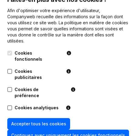
Personnel
124,1
110,8
110,4
Afin d'optimiser votre expérience d'utilisateur,
Companyweb recueille des informations sur la façon dont
vous utilisez ce site web.
La politique en matière de cookies
vous permet de savoir quelles informations sont visées et
vous donne le contrôle sur la manière dont elles sont
utilisées.
Publications
de Gates Distribution Center
Cookies
fonctionnels
Date
Publication
Cookies
22-03-2024
Demissions - Nominations
(NL)
publicitaires
Cookies de
11-01-2021
Demissions - Nominations
(NL)
préférence
27-09-2019
Demissions - Nominations
(NL)
Cookies analytiques
15-07-2019
Demissions - Nominations
(NL)
Accepter tous les cookies
Continuez avec uniquement les cookies fonctionnels
08-07-2019
Demissions - Nominations
(NL)