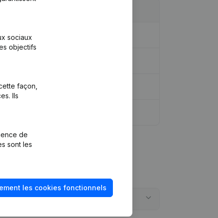
aux sociaux
es objectifs
cette façon,
s. Ils
rience de
es sont les
ement les cookies fonctionnels