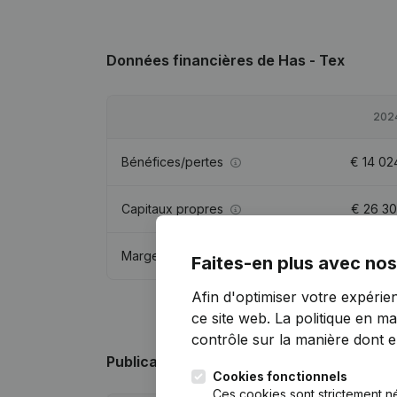
Données financières
de Has - Tex
202
Bénéfices/pertes
€
14 02
Capitaux propres
€
26 30
Marge brute
€
19 48
Faites-en plus avec nos
Afin d'optimiser votre expérie
ce site web.
La politique en ma
contrôle sur la manière dont ell
Publications
de Has - Tex
Cookies fonctionnels
Ces cookies sont strictement n