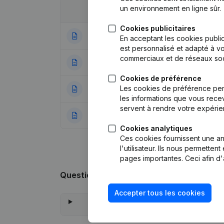
un environnement en ligne sûr.
Date
Publication
Cookies publicitaires
25-01-2024
Modification(s) S
En acceptant les cookies public
est personnalisé et adapté à vo
commerciaux et de réseaux soc
18-01-2023
Demissions - Nom
Cookies de préférence
Les cookies de préférence per
24-01-1995
Nomination
(NL)
les informations que vous recev
servent à rendre votre expérie
22-12-1994
Constitution
(NL)
Cookies analytiques
Ces cookies fournissent une ana
l'utilisateur. Ils nous permette
pages importantes. Ceci afin d'
Questions fréquemment posées
Accepter tous les cookies