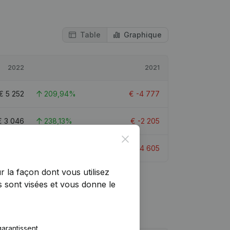
Table
Graphique
2022
2021
€
5 252
209,94%
€
-4 777
€
3 046
238,13%
€
-2 205
Close
€
5 853
227,11%
€
-4 605
r la façon dont vous utilisez
 sont visées et vous donne le
arantissent