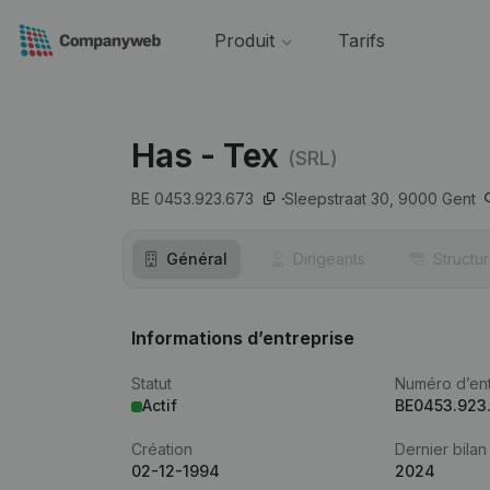
Produit
Tarifs
Has - Tex
(SRL)
BE 0453.923.673
Sleepstraat 30,
9000
Gent
Général
Dirigeants
Structu
Informations d’entreprise
Statut
Numéro d’ent
Actif
BE0453.923
Création
Dernier bilan
02-12-1994
2024