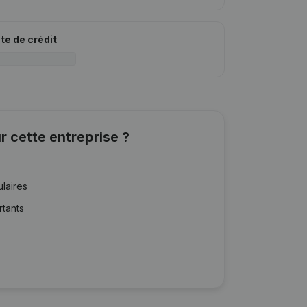
ite de crédit
r cette entreprise ?
ulaires
rtants