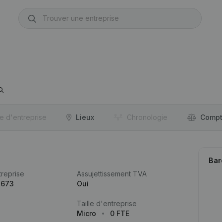
re d'entreprise
Lieux
Chronologie
Compt
Bar
reprise
Assujettissement TVA
.673
Oui
Taille d'entreprise
Micro
0 FTE