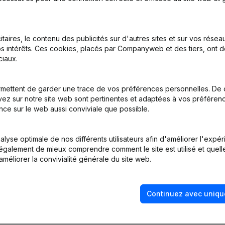
tatuts
(NL)
itaires, le contenu des publicités sur d'autres sites et sur vos rése
s intérêts. Ces cookies, placés par Companyweb et des tiers, ont d
iaux.
inations
(NL)
mettent de garder une trace de vos préférences personnelles. De 
ez sur notre site web sont pertinentes et adaptées à vos préférence
nce sur le web aussi conviviale que possible.
lyse optimale de nos différents utilisateurs afin d'améliorer l'expé
nt également de mieux comprendre comment le site est utilisé et quell
améliorer la convivialité générale du site web.
Continuez avec uniqu
Quel est le numéro de TVA de Has - Tex?