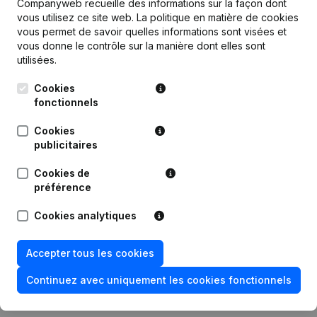
Companyweb recueille des informations sur la façon dont
vous utilisez ce site web.
La politique en matière de cookies
vous permet de savoir quelles informations sont visées et
Publications
de Coiffure Verheye
vous donne le contrôle sur la manière dont elles sont
utilisées.
Date
Publication
Cookies
fonctionnels
Statuts (Traduction, Coordination,
Autres Modifications, …) -
Cookies
09-03-2022
Modification Forme Juridique -
publicitaires
Demissions - Nominations
(NL)
Cookies de
08-03-2010
Demissions - Nominations
(NL)
préférence
Cookies analytiques
17-11-2003
Demission(s)
(NL)
29-07-2000
Demission(s)
(NL)
Accepter tous les cookies
Continuez avec uniquement les cookies fonctionnels
05-10-1999
Nomination(s)
(NL)