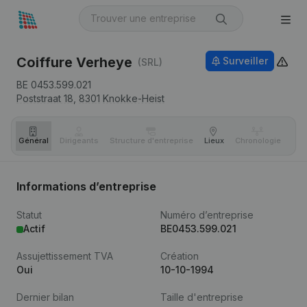
Coiffure Verheye
Surveiller
(SRL)
BE 0453.599.021
Poststraat 18,
8301
Knokke-Heist
Général
Dirigeants
Structure d'entreprise
Lieux
Chronologie
Com
Informations d’entreprise
Statut
Numéro d’entreprise
Actif
BE0453.599.021
Assujettissement TVA
Création
Oui
10-10-1994
Dernier bilan
Taille d'entreprise