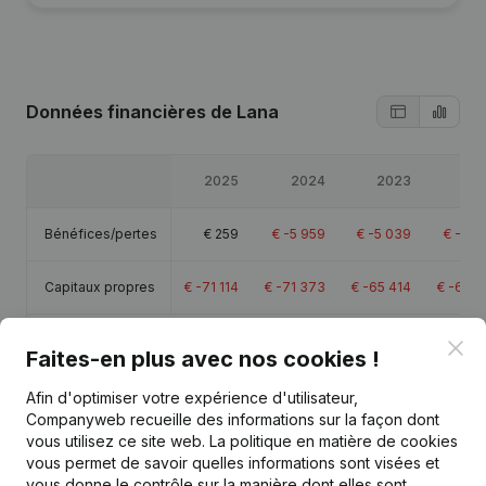
Données financières
de Lana
2025
2024
2023
20
Bénéfices/pertes
€
259
€
-5 959
€
-5 039
€
-14 
Capitaux propres
€
-71 114
€
-71 373
€
-65 414
€
-60 3
Marge brute
€
8 934
€
-1 215
€
4 001
€
-5 6
Clo
Faites-en plus avec nos cookies !
Afin d'optimiser votre expérience d'utilisateur,
Companyweb recueille des informations sur la façon dont
vous utilisez ce site web.
La politique en matière de cookies
vous permet de savoir quelles informations sont visées et
Publications
de Lana
vous donne le contrôle sur la manière dont elles sont