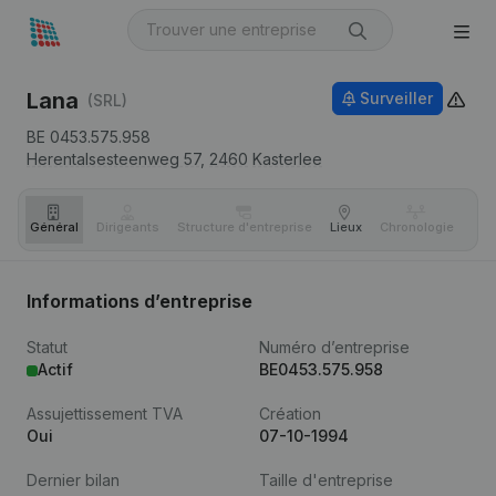
Lana
Surveiller
(SRL)
BE 0453.575.958
Herentalsesteenweg 57,
2460
Kasterlee
Général
Dirigeants
Structure d'entreprise
Lieux
Chronologie
Com
Informations d’entreprise
Statut
Numéro d’entreprise
Actif
BE0453.575.958
Assujettissement TVA
Création
Oui
07-10-1994
Dernier bilan
Taille d'entreprise