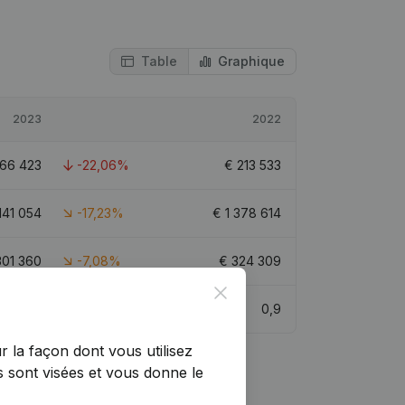
Table
Graphique
2023
2022
166 423
-22,06%
€
213 533
 141 054
-17,23%
€
1 378 614
301 360
-7,08%
€
324 309
Close
0,8
0,9
r la façon dont vous utilisez
 sont visées et vous donne le