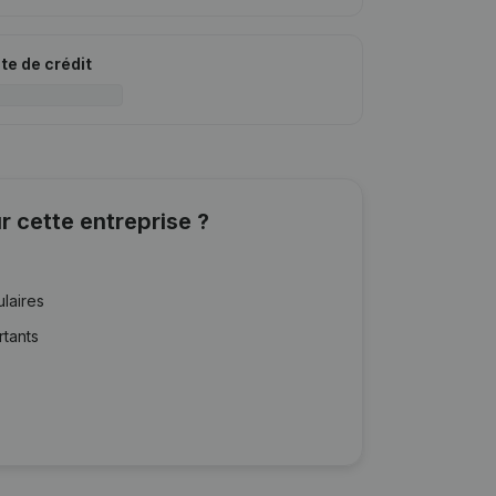
ite de crédit
r cette entreprise ?
ulaires
rtants