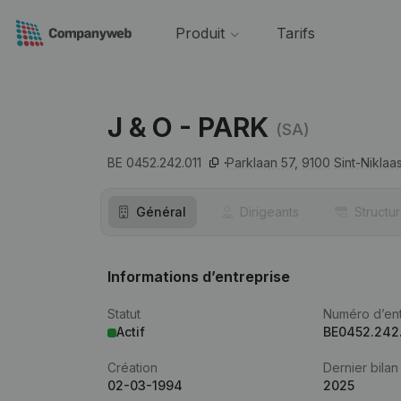
Produit
Tarifs
J & O - PARK
(SA)
BE 0452.242.011
Parklaan 57,
9100
Sint-Niklaa
Général
Dirigeants
Structu
Informations d’entreprise
Statut
Numéro d’ent
Actif
BE0452.242.
Création
Dernier bilan
02-03-1994
2025