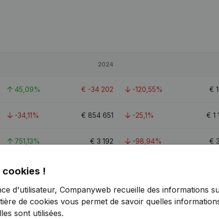
2024
45,09%
€
-34 202
-120,55%
€
-34,11%
€
854 651
-25,1%
€
1
751,13%
€
3 192
-98,94%
€
0,8
 cookies !
nce d'utilisateur, Companyweb recueille des informations su
tière de cookies
vous permet de savoir quelles informations
es sont utilisées.