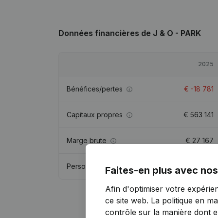
Données financières
de J & O - PARK
2025
Bénéfices/pertes
€
-18 781
Capitaux propres
€
563 141
Marge brute
€
27 167
Personnel
0,8
Faites-en plus avec nos
Afin d'optimiser votre expérie
ce site web.
La politique en ma
contrôle sur la manière dont ell