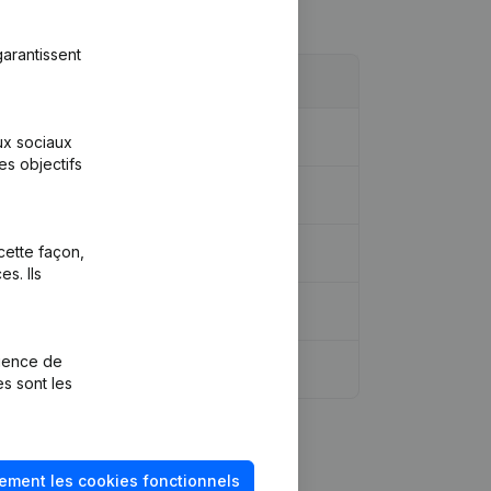
arantissent
idique - Demissions - Nominations
(NL)
aux sociaux
es objectifs
cette façon,
s. Ils
rience de
es sont les
ement les cookies fonctionnels