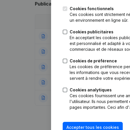
Publications
de J & O - PARK
Cookies fonctionnels
Ces cookies sont strictement n
un environnement en ligne sûr.
Date
Publication
Cookies publicitaires
17-05-2023
Statuts (Traducti
En acceptant les cookies public
est personnalisé et adapté à vo
commerciaux et de réseaux soc
28-11-2018
Capital - Actions
Cookies de préférence
Les cookies de préférence per
04-10-2018
Demissions - Nom
les informations que vous recev
servent à rendre votre expérie
07-01-2014
Capital - Actions
Cookies analytiques
Ces cookies fournissent une ana
15-01-2013
Demissions - Nom
l'utilisateur. Ils nous permette
pages importantes. Ceci afin d'
Accepter tous les cookies