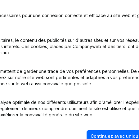
écessaires pour une connexion correcte et efficace au site web et g
on, Coordination, Autres Modifications, …) - Modification Forme Jur
itaires, le contenu des publicités sur d'autres sites et sur vos rése
s intérêts. Ces cookies, placés par Companyweb et des tiers, ont d
iaux.
(NL)
mettent de garder une trace de vos préférences personnelles. De 
inations
(NL)
ez sur notre site web sont pertinentes et adaptées à vos préférence
nce sur le web aussi conviviale que possible.
(NL)
lyse optimale de nos différents utilisateurs afin d'améliorer l'expé
inations
(NL)
nt également de mieux comprendre comment le site est utilisé et quell
améliorer la convivialité générale du site web.
Continuez avec uniqu