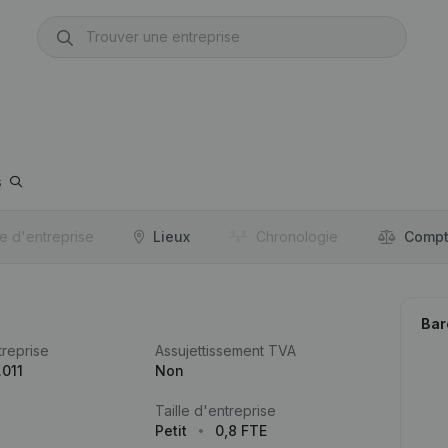
s
re d'entreprise
Lieux
Chronologie
Compt
Bar
reprise
Assujettissement TVA
011
Non
Taille d'entreprise
Petit
0,8 FTE