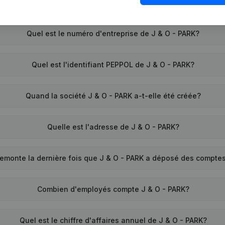
Quel est le numéro d'entreprise de J & O - PARK?
Quel est l'identifiant PEPPOL de J & O - PARK?
Quand la société J & O - PARK a-t-elle été créée?
Quelle est l'adresse de J & O - PARK?
emonte la dernière fois que J & O - PARK a déposé des compte
Combien d'employés compte J & O - PARK?
Quel est le chiffre d'affaires annuel de J & O - PARK?