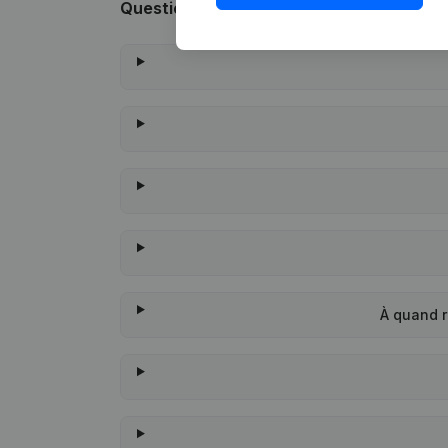
Questions fréquemment posées
À quand r