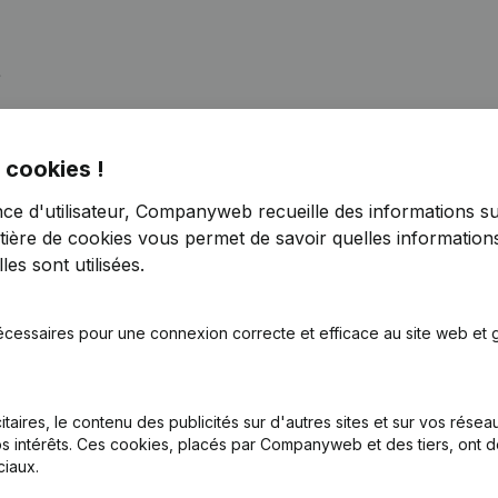
s
 cookies !
n, Coordination, Autres Modifications,...)
nce d'utilisateur, Companyweb recueille des informations su
tière de cookies
vous permet de savoir quelles informations
nations
es sont utilisées.
nations
écessaires pour une connexion correcte et efficace au site web et g
nations
itaires, le contenu des publicités sur d'autres sites et sur vos rése
onseil d'Administration
s intérêts. Ces cookies, placés par Companyweb et des tiers, ont d
iaux.