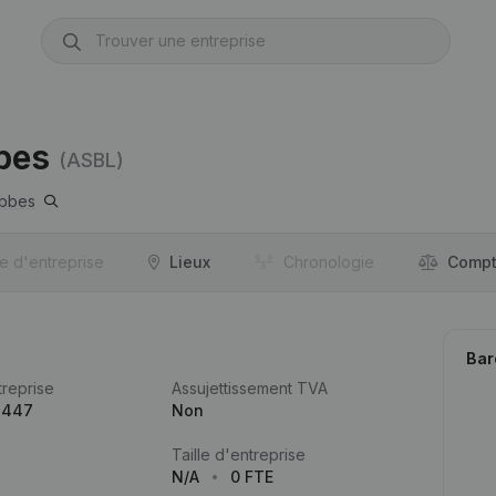
bes
(ASBL)
bbes
re d'entreprise
Lieux
Chronologie
Compt
Bar
reprise
Assujettissement TVA
.447
Non
Taille d'entreprise
N/A
0 FTE