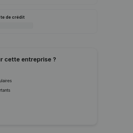
ite de crédit
r cette entreprise ?
ulaires
rtants