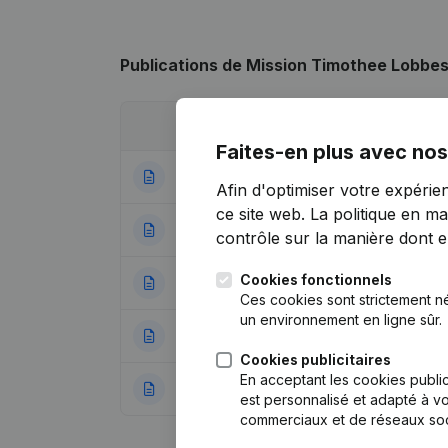
Publications
de Mission Timothee Lobbe
Date
Publication
Faites-en plus avec nos
04-01-2024
Statuts (Traductio
Afin d'optimiser votre expérie
ce site web.
La politique en ma
11-04-2019
Demissions, Nomi
contrôle sur la manière dont ell
Cookies fonctionnels
12-08-2010
Demissions, Nomi
Ces cookies sont strictement n
un environnement en ligne sûr.
14-07-2008
Demissions, Nomi
Cookies publicitaires
En acceptant les cookies public
12-01-2005
Refonte Statuts C
est personnalisé et adapté à vo
commerciaux et de réseaux soc