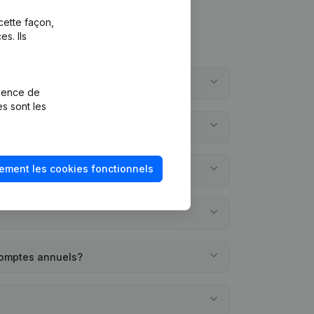
cette façon,
s. Ils
rience de
es sont les
ement les cookies fonctionnels
comptes annuels?