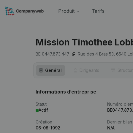
Produit
Tarifs
Mission Timothee Lob
BE 0447.873.447
Rue des 4 Bras 53,
6540
Lo
Général
Dirigeants
Structu
Informations d’entreprise
Statut
Numéro d’ent
Actif
BE0447.873
Création
Dernier bilan
06-08-1992
N/A