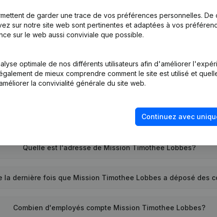
mettent de garder une trace de vos préférences personnelles. De 
ez sur notre site web sont pertinentes et adaptées à vos préférence
nce sur le web aussi conviviale que possible.
Quel est le numéro d'entreprise de Mission Timothee Lobbes?
lyse optimale de nos différents utilisateurs afin d'améliorer l'expé
nt également de mieux comprendre comment le site est utilisé et quell
améliorer la convivialité générale du site web.
Quel est l'identifiant PEPPOL de Mission Timothee Lobbes?
Continuez avec uniqu
Quand la société Mission Timothee Lobbes a-t-elle été créée?
Quelle est l'adresse de Mission Timothee Lobbes?
 la dernière fois que Mission Timothee Lobbes a déposé des 
Combien d'employés compte Mission Timothee Lobbes?