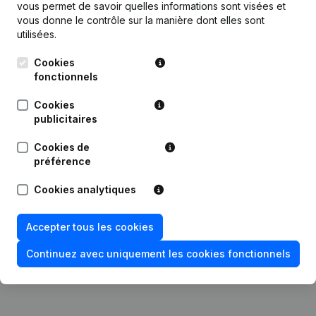
vous permet de savoir quelles informations sont visées et
vous donne le contrôle sur la manière dont elles sont
Date
Publication
utilisées.
Cookies
Statuts (Traduction, Coordination,
18-06-2024
fonctionnels
Autres Modifications, …)
(NL)
Cookies
01-02-2024
Modification(s) Statuts
(NL)
publicitaires
29-08-2018
Demissions - Nominations
(NL)
Cookies de
préférence
Capital - Actions - Statuts
Cookies analytiques
31-01-2012
(Traduction, Coordination, Autres
Modifications, …)
(NL)
Accepter tous les cookies
Demission(s) Nomination(s)
29-04-2003
Déplacement Siège Social
(NL)
Continuez avec uniquement les cookies fonctionnels