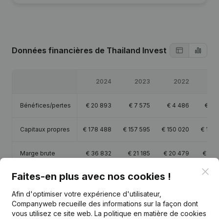
Données financières
de Thailand Invest
2024
2023
2022
2
Bénéfices/pertes
€
20 893
€
7 575
€
4 486
€
13 
Capitaux propres
€
178 488
€
157 595
€
150 020
€
145 
Marge brute
€
36 832
€
21 185
€
20 479
€
24 
Clo
Faites-en plus avec nos cookies !
Afin d'optimiser votre expérience d'utilisateur,
Companyweb recueille des informations sur la façon dont
Publications
de Thailand Invest
vous utilisez ce site web.
La politique en matière de cookies