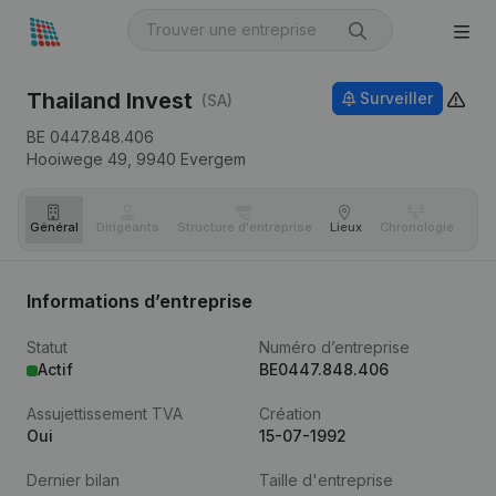
Thailand Invest
Surveiller
(SA)
BE 0447.848.406
Hooiwege 49,
9940
Evergem
Général
Dirigeants
Structure d'entreprise
Lieux
Chronologie
Com
Informations d’entreprise
Statut
Numéro d’entreprise
Actif
BE0447.848.406
Assujettissement TVA
Création
Oui
15-07-1992
Dernier bilan
Taille d'entreprise