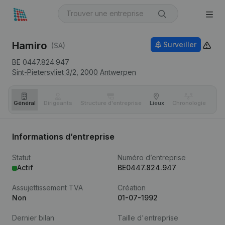
Hamiro
Surveiller
(SA)
BE 0447.824.947
Sint-Pietersvliet 3/2,
2000
Antwerpen
Général
Dirigeants
Structure d'entreprise
Lieux
Chronologie
Com
Informations d’entreprise
Statut
Numéro d’entreprise
Actif
BE0447.824.947
Assujettissement TVA
Création
Non
01-07-1992
Dernier bilan
Taille d'entreprise