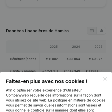
Données financières
de Hamiro
2025
2024
2023
Bénéfices/pertes
€
11 002
€
33 864
€
40 976
Capitaux propres
€
1 153 351
€
1 142 349
€
1 108 486
€
Clo
Faites-en plus avec nos cookies !
Marge brute
€
96 034
€
110 565
€
113 304
Afin d'optimiser votre expérience d'utilisateur,
Companyweb recueille des informations sur la façon dont
vous utilisez ce site web.
La politique en matière de cookies
vous permet de savoir quelles informations sont visées et
vous donne le contrôle sur la manière dont elles sont