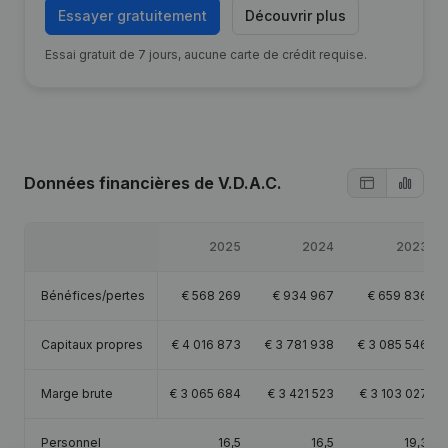
Essayer gratuitement
Découvrir plus
Essai gratuit de 7 jours, aucune carte de crédit requise.
Données financières
de V.D.A.C.
2025
2024
2023
Bénéfices/pertes
€
568 269
€
934 967
€
659 836
Capitaux propres
€
4 016 873
€
3 781 938
€
3 085 546
Marge brute
€
3 065 684
€
3 421 523
€
3 103 027
Personnel
16,5
16,5
19,3