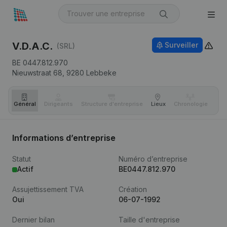
V.D.A.C.
Surveiller
(SRL)
BE 0447.812.970
Nieuwstraat 68,
9280
Lebbeke
Général
Dirigeants
Structure d'entreprise
Lieux
Chronologie
Com
Informations d’entreprise
Statut
Numéro d’entreprise
Actif
BE0447.812.970
Assujettissement TVA
Création
Oui
06-07-1992
Dernier bilan
Taille d'entreprise