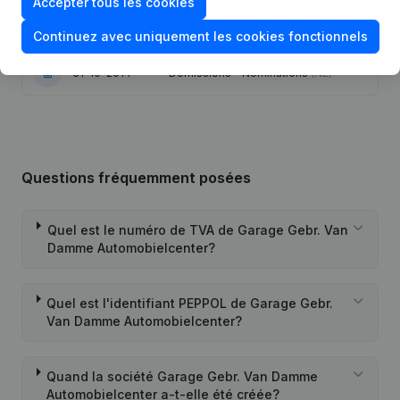
18-01-2018
Coordination, Autres Modifications,
Accepter tous les cookies
…) - Modification Forme Juridique
(NL)
Continuez avec uniquement les cookies fonctionnels
31-10-2014
Demissions - Nominations
(NL)
Questions fréquemment posées
Quel est le numéro de TVA de Garage Gebr. Van
Damme Automobielcenter?
Quel est l'identifiant PEPPOL de Garage Gebr.
Van Damme Automobielcenter?
Quand la société Garage Gebr. Van Damme
Automobielcenter a-t-elle été créée?