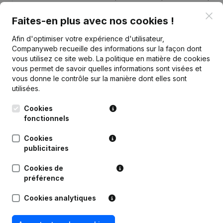
Clo
Faites-en plus avec nos cookies !
Afin d'optimiser votre expérience d'utilisateur,
Companyweb recueille des informations sur la façon dont
Publications
de V.D.A.C.
vous utilisez ce site web.
La politique en matière de cookies
vous permet de savoir quelles informations sont visées et
vous donne le contrôle sur la manière dont elles sont
Date
Publication
utilisées.
Cookies
30-12-2025
Demissions - Nominations
(NL)
fonctionnels
09-10-2025
Demissions - Nominations
(NL)
Cookies
publicitaires
Statuts (Traduction, Coordination,
Autres Modifications, …) -
Cookies de
28-12-2023
Modification Forme Juridique - But -
préférence
Demissions - Nominations
(NL)
Cookies analytiques
Capital - Actions - Demissions -
Nominations - Statuts (Traduction,