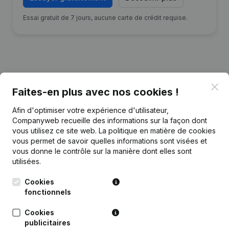
Essai gratuit de 7 jours, aucune carte de crédit requise.
Publications
de S.K. Nieuwkerke
Clo
Faites-en plus avec nos cookies !
Afin d'optimiser votre expérience d'utilisateur,
Date
Publication
Companyweb recueille des informations sur la façon dont
vous utilisez ce site web.
La politique en matière de cookies
Siège Social - Demissions -
vous permet de savoir quelles informations sont visées et
Nominations - Statuts (Traduction,
08-10-2021
vous donne le contrôle sur la manière dont elles sont
Coordination, Autres Modifications,
utilisées.
…)
(NL)
Cookies
Déplacement Siège Social
fonctionnels
26-04-2006
Nomination(s) Modification(s) Statuts
(NL)
Cookies
publicitaires