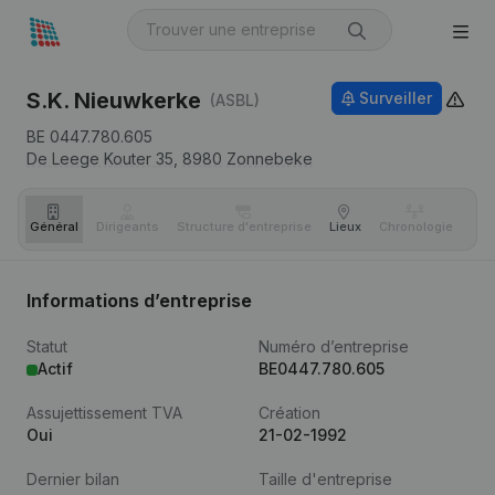
S.K. Nieuwkerke
Surveiller
(ASBL)
BE 0447.780.605
De Leege Kouter 35,
8980
Zonnebeke
Général
Dirigeants
Structure d'entreprise
Lieux
Chronologie
Com
Informations d’entreprise
Statut
Numéro d’entreprise
Actif
BE0447.780.605
Assujettissement TVA
Création
Oui
21-02-1992
Dernier bilan
Taille d'entreprise