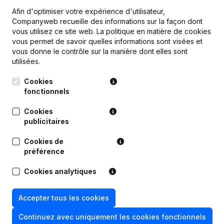
Afin d'optimiser votre expérience d'utilisateur,
Companyweb recueille des informations sur la façon dont
vous utilisez ce site web.
La politique en matière de cookies
vous permet de savoir quelles informations sont visées et
Publications
de Jongeren en Solidariteit Sociaal
vous donne le contrôle sur la manière dont elles sont
Centrum
utilisées.
Cookies
Date
Publication
fonctionnels
Cookies
09-10-2024
Demissions - Nominations
(NL)
publicitaires
07-03-2024
Modification(s) Statuts
(NL)
Cookies de
préférence
08-11-2022
Demissions - Nominations
(NL)
Cookies analytiques
26-09-2022
Demissions - Nominations
(NL)
Accepter tous les cookies
12-02-2021
Demissions - Nominations
(NL)
Continuez avec uniquement les cookies fonctionnels