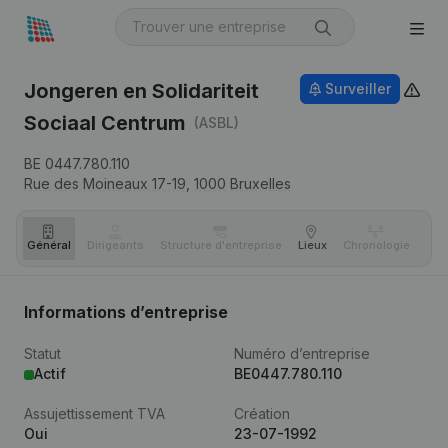
Jongeren en Solidariteit
Surveiller
Sociaal Centrum
(ASBL)
BE 0447.780.110
Rue des Moineaux 17-19,
1000
Bruxelles
Général
Dirigeants
Structure d'entreprise
Lieux
Chronologie
Com
Informations d’entreprise
Statut
Numéro d’entreprise
Actif
BE0447.780.110
Assujettissement TVA
Création
Oui
23-07-1992