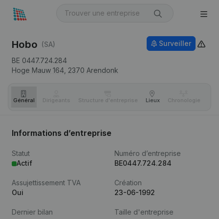
Hobo
Surveiller
(SA)
BE 0447.724.284
Hoge Mauw 164,
2370
Arendonk
Général
Dirigeants
Structure d'entreprise
Lieux
Chronologie
Com
Informations d’entreprise
Statut
Numéro d’entreprise
Actif
BE0447.724.284
Assujettissement TVA
Création
Oui
23-06-1992
Dernier bilan
Taille d'entreprise