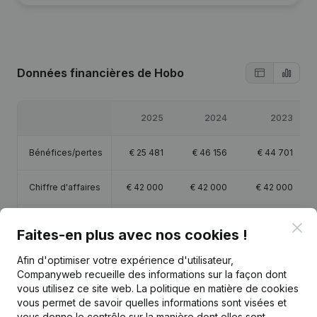
Données financières
de Hobo
2025
2024
2023
Bénéfices/pertes
€
25 481
€
46 156
€
44 701
Chiffre d'affaires
€
42 000
€
42 000
€
42 000
Capitaux propres
€
497 994
€
2 372 513
€
2 326 357
€
Clo
Faites-en plus avec nos cookies !
Marge brute
€
36 877
€
64 757
€
62 683
Afin d'optimiser votre expérience d'utilisateur,
Companyweb recueille des informations sur la façon dont
vous utilisez ce site web.
La politique en matière de cookies
vous permet de savoir quelles informations sont visées et
vous donne le contrôle sur la manière dont elles sont