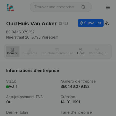
Oud Huis Van Acker
Surveiller
(SRL)
BE 0446.379.152
Neerstraat 26,
8793
Waregem
Général
Dirigeants
Structure d'entreprise
Lieux
Chronologie
Com
Informations d’entreprise
Statut
Numéro d’entreprise
Actif
BE0446.379.152
Assujettissement TVA
Création
Oui
14-01-1991
Dernier bilan
Taille d'entreprise