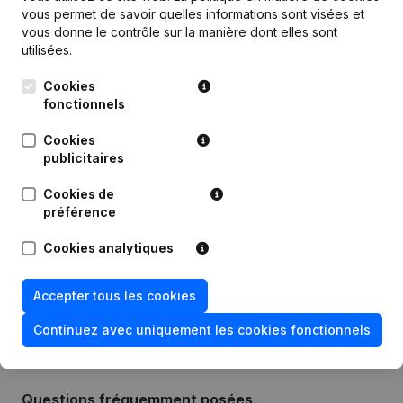
vous permet de savoir quelles informations sont visées et
Publications
de Oud Huis Van Acker
vous donne le contrôle sur la manière dont elles sont
utilisées.
Date
Publication
Cookies
fonctionnels
02-04-2024
Modification(s) Statuts
(NL)
Cookies
publicitaires
11-09-2023
Demissions - Nominations
(NL)
Cookies de
03-09-2019
Demissions - Nominations
(NL)
préférence
Cookies analytiques
07-09-2015
Demissions - Nominations
(NL)
16-10-2008
Demissions - Nominations
(NL)
Accepter tous les cookies
Continuez avec uniquement les cookies fonctionnels
Questions fréquemment posées