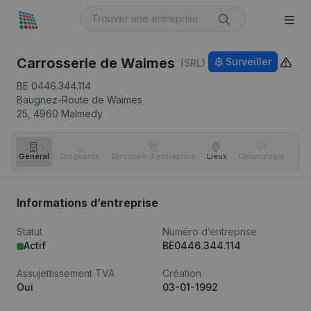
Carrosserie de Waimes
Surveiller
(SRL)
BE 0446.344.114
Baugnez-Route de Waimes
25,
4960
Malmedy
Général
Dirigeants
Structure d'entreprise
Lieux
Chronologie
Com
Informations d’entreprise
Statut
Numéro d’entreprise
Actif
BE0446.344.114
Assujettissement TVA
Création
Oui
03-01-1992