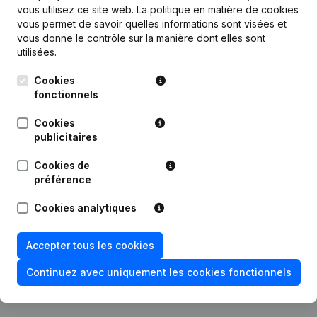
vous utilisez ce site web.
La politique en matière de cookies
Publications
de Carrosserie de Waimes
vous permet de savoir quelles informations sont visées et
vous donne le contrôle sur la manière dont elles sont
utilisées.
Date
Publication
Cookies
13-03-2026
Demissions, Nominations
fonctionnels
Cookies
Statuts (Traduction, Coordination,
19-01-2024
publicitaires
Autres Modifications,...)
Cookies de
05-09-2022
Siège Social
préférence
Cookies analytiques
02-01-2013
Siège Social
28-11-2005
Demission(s)
Accepter tous les cookies
Continuez avec uniquement les cookies fonctionnels