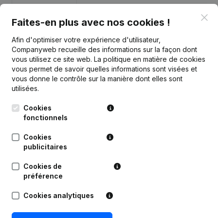
Clo
Marge brute
€
2 248 348
€
2 327 248
€
2 302 628
Faites-en plus avec nos cookies !
Afin d'optimiser votre expérience d'utilisateur,
Personnel
31
29,6
31,2
Companyweb recueille des informations sur la façon dont
vous utilisez ce site web.
La politique en matière de cookies
vous permet de savoir quelles informations sont visées et
vous donne le contrôle sur la manière dont elles sont
utilisées.
Publications
de WZC DV
Cookies
fonctionnels
Date
Publication
Cookies
publicitaires
02-04-2024
Modification(s) Statuts
(NL)
Cookies de
28-06-2023
Demissions - Nominations
(NL)
préférence
Cookies analytiques
17-11-2022
Demissions - Nominations
(NL)