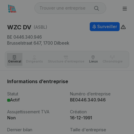
WZC DV
Surveiller
(ASBL)
BE 0446.340.946
Brusselstraat 647,
1700
Dilbeek
Général
Dirigeants
Structure d'entreprise
Lieux
Chronologie
Com
Informations d’entreprise
Statut
Numéro d’entreprise
Actif
BE0446.340.946
Assujettissement TVA
Création
Non
16-12-1991
Dernier bilan
Taille d'entreprise