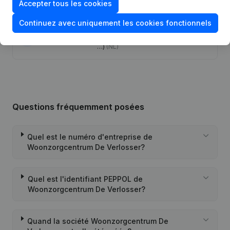
Accepter tous les cookies
04-10-2012
Demissions - Nominations
(NL)
Continuez avec uniquement les cookies fonctionnels
Appellation - Statuts (Traduction,
29-07-2010
Coordination, Autres Modifications,
…)
(NL)
Questions fréquemment posées
Quel est le numéro d'entreprise de
Woonzorgcentrum De Verlosser?
Quel est l'identifiant PEPPOL de
Woonzorgcentrum De Verlosser?
Quand la société Woonzorgcentrum De