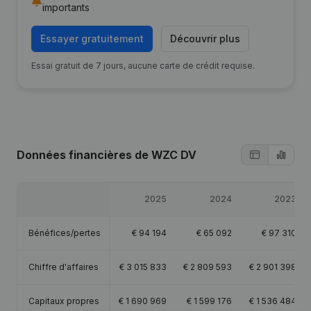
importants
Essayer gratuitement
Découvrir plus
Essai gratuit de 7 jours, aucune carte de crédit requise.
Données financières
de WZC DV
2025
2024
2023
Bénéfices/pertes
€
94 194
€
65 092
€
97 310
Chiffre d'affaires
€
3 015 833
€
2 809 593
€
2 901 398
Capitaux propres
€
1 690 969
€
1 599 176
€
1 536 484