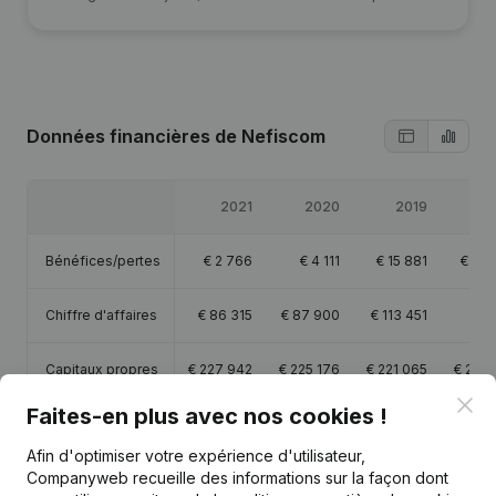
Données financières
de Nefiscom
2021
2020
2019
2
Bénéfices/pertes
€
2 766
€
4 111
€
15 881
€
22 
Chiffre d'affaires
€
86 315
€
87 900
€
113 451
Capitaux propres
€
227 942
€
225 176
€
221 065
€
205 
Clo
Faites-en plus avec nos cookies !
Marge brute
€
16 376
€
12 111
€
31 376
€
42 
Afin d'optimiser votre expérience d'utilisateur,
Companyweb recueille des informations sur la façon dont