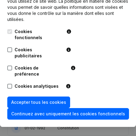
vous utilisez ce site web.
La politique en matière de cookies
vous permet de savoir quelles informations sont visées et
vous donne le contrôle sur la manière dont elles sont
Publications
de Nefiscom
utilisées.
Cookies
Date
Publication
fonctionnels
19-08-2015
Siège Social
Cookies
publicitaires
Capital, Actions - Statuts (Traduction,
Cookies de
30-11-2010
Coordination, Autres Modifications,
préférence
…)
Cookies analytiques
Modification(s) Statuts Modification
10-12-2002
Exercice Augmentation Capital - Euro
Accepter tous les cookies
Transfert Siege de Schaerbeek A
19-06-1992
Evere
Continuez avec uniquement les cookies fonctionnels
01-02-1992
Constitution