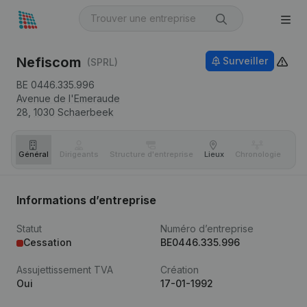
Nefiscom
Surveiller
(SPRL)
BE 0446.335.996
Avenue de l'Emeraude
28,
1030
Schaerbeek
Général
Dirigeants
Structure d'entreprise
Lieux
Chronologie
Com
Informations d’entreprise
Statut
Numéro d’entreprise
Cessation
BE0446.335.996
Assujettissement TVA
Création
Oui
17-01-1992