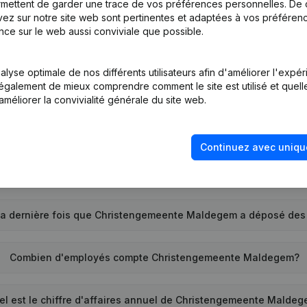
mettent de garder une trace de vos préférences personnelles. De 
ez sur notre site web sont pertinentes et adaptées à vos préférence
nce sur le web aussi conviviale que possible.
Quel est le numéro d'entreprise de Christengemeente Maldege
lyse optimale de nos différents utilisateurs afin d'améliorer l'expé
nt également de mieux comprendre comment le site est utilisé et quell
Quel est l'identifiant PEPPOL de Christengemeente Maldegem?
améliorer la convivialité générale du site web.
uand la société Christengemeente Maldegem a-t-elle été créé
Continuez avec uniqu
Quelle est l'adresse de Christengemeente Maldegem?
la dernière fois que Christengemeente Maldegem a déposé de
Combien d'employés compte Christengemeente Maldegem?
el est le chiffre d'affaires annuel de Christengemeente Malde