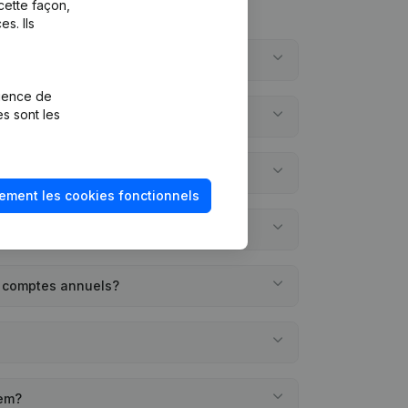
cette façon,
s. Ils
m?
rience de
es sont les
e?
ement les cookies fonctionnels
s comptes annuels?
gem?