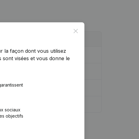
Close
r la façon dont vous utilisez
…)
(NL)
 sont visées et vous donne le
arantissent
…)
(NL)
aux sociaux
es objectifs