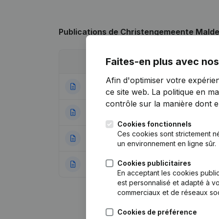
Publications
de Christengemeente Mald
Faites-en plus avec nos
Date
Publication
Afin d'optimiser votre expérie
13-06-2023
Demissions - Nomi
ce site web.
La politique en ma
contrôle sur la manière dont ell
16-12-2016
Demissions - Nom
Cookies fonctionnels
Ces cookies sont strictement n
28-05-2013
Demissions - Nomi
un environnement en ligne sûr.
Cookies publicitaires
29-07-2004
Demission(s)
(NL
En acceptant les cookies public
est personnalisé et adapté à vo
commerciaux et de réseaux soc
Cookies de préférence