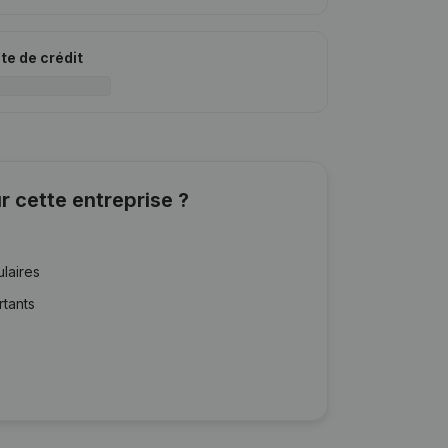
ite de crédit
r cette entreprise ?
ulaires
rtants