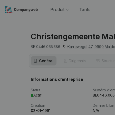
Produit
Tarifs
Christengemeente Ma
BE 0446.065.386
Karrewegel 47,
9990
Mald
Général
Dirigeants
Structu
Informations d’entreprise
Statut
Numéro d’ent
Actif
BE0446.065
Création
Dernier bilan
02-01-1991
N/A