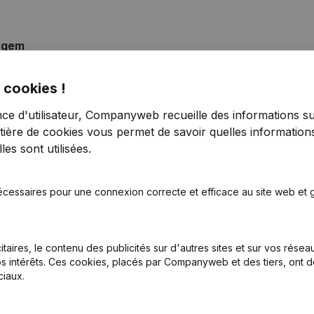
egem
 cookies !
nce d'utilisateur, Companyweb recueille des informations su
nations - Statuts (Traduction, Coordination, Autres Modifications, 
tière de cookies
vous permet de savoir quelles informations
es sont utilisées.
inations
(NL)
écessaires pour une connexion correcte et efficace au site web et g
nations - Statuts (Traduction, Coordination, Autres Modifications, 
)
itaires, le contenu des publicités sur d'autres sites et sur vos rése
s intérêts. Ces cookies, placés par Companyweb et des tiers, ont d
iaux.