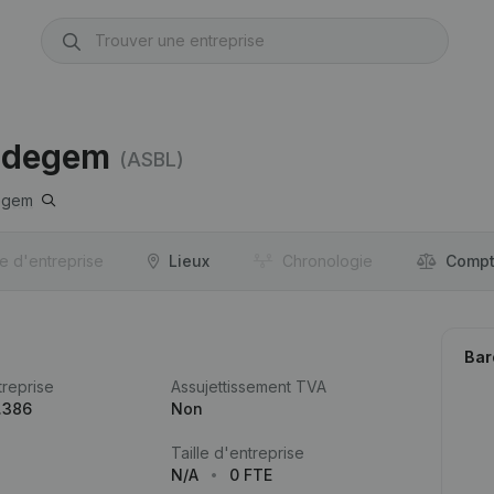
ldegem
(ASBL)
egem
re d'entreprise
Lieux
Chronologie
Compt
Bar
reprise
Assujettissement TVA
.386
Non
Taille d'entreprise
N/A
0 FTE