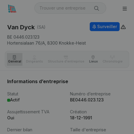
Van Dyck
Surveiller
(SA)
BE 0446.023.123
Hortensialaan 76/A,
8300
Knokke-Heist
Général
Dirigeants
Structure d'entreprise
Lieux
Chronologie
Com
Informations d’entreprise
Statut
Numéro d’entreprise
Actif
BE0446.023.123
Assujettissement TVA
Création
Oui
18-12-1991
Dernier bilan
Taille d'entreprise