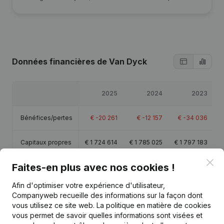
Données financières
de Van Dyck
2025
2024
2023
Bénéfices/pertes
€
-20 261
€
-12 157
€
-34 036
Capitaux propres
€
1 724 614
€
1 785 025
€
1 797 183
Clo
Faites-en plus avec nos cookies !
Marge brute
€
112 613
€
122 062
€
112 437
Afin d'optimiser votre expérience d'utilisateur,
Companyweb recueille des informations sur la façon dont
vous utilisez ce site web.
La politique en matière de cookies
vous permet de savoir quelles informations sont visées et