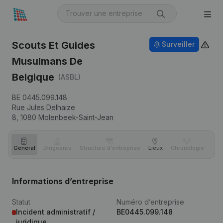
Scouts Et Guides
Surveiller
Musulmans De
Belgique
(ASBL)
BE 0445.099.148
Rue Jules Delhaize
8,
1080
Molenbeek-Saint-Jean
Général
Dirigeants
Structure d'entreprise
Lieux
Chronologie
Com
Informations d’entreprise
Statut
Numéro d’entreprise
Incident administratif /
BE0445.099.148
juridique