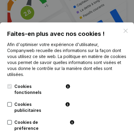
Clo
Faites-en plus avec nos cookies !
Afin d'optimiser votre expérience d'utilisateur,
Companyweb recueille des informations sur la façon dont
Vous recherchez plus
vous utilisez ce site web.
La politique en matière de cookies
vous permet de savoir quelles informations sont visées et
d’informations sur cette entreprise
vous donne le contrôle sur la manière dont elles sont
?
utilisées.
Consulter la santé en un coup d'oeil
Cookies
fonctionnels
Choisissez des informations rapides ou des détails
granulaires
Cookies
publicitaires
Recevez des mises à jour sur les développements
importants
Cookies de
préférence
Essayer gratuitement
Découvrir plus